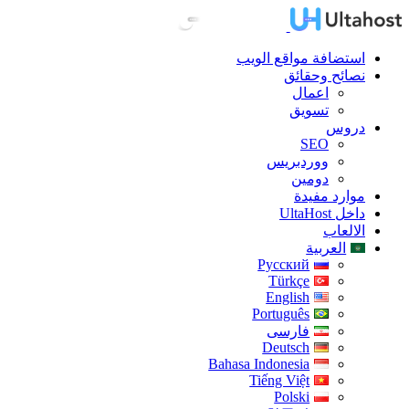
استضافة مواقع الويب
نصائح وحقائق
اعمال
تسويق
دروس
SEO
ووردبريس
دومين
موارد مفيدة
داخل UltaHost
الالعاب
العربية
Русский
Türkçe
English
Português
فارسی
Deutsch
Bahasa Indonesia
Tiếng Việt
Polski