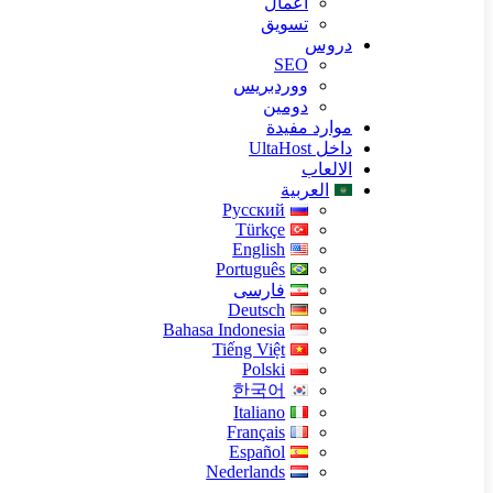
اعمال
تسويق
دروس
SEO
ووردبريس
دومين
موارد مفيدة
داخل UltaHost
الالعاب
العربية
Русский
Türkçe
English
Português
فارسی
Deutsch
Bahasa Indonesia
Tiếng Việt
Polski
한국어
Italiano
Français
Español
Nederlands