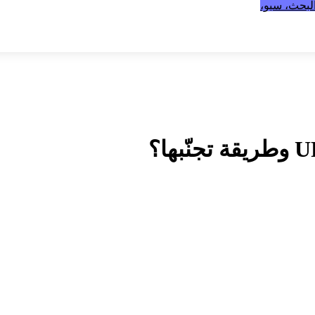
بحث، سيو،