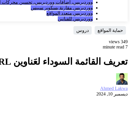
ووردبريس، إضافات ووردبريس، تحسين محركات ال
ووردبريس مقارنة بسكوير سبيس
ووردبريس متعدد المواقع
ووردبريس للفنانين
حماية المواقع
دروس
349 views
7 minute read
تعريف القائمة السوداء لعَناوين URL وطريقة تجنّبها؟
Ahmed Lakwa
ديسمبر 10, 2024