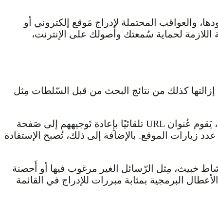
يعتها، والأساس المنطقي وراء وجودها، والعواقب المحتملة لإدراج مَوقع إلكتروني أو
ة اللازمة لحماية سُمعتك وأُصولك على الإنترنت،
 أو أَسماء النّطاقات الغير آمنة التي تتم إزالتها كذلك من نتائج البحث من قبل السّلطات مِثل
لا يُمكن للمُستخدمين الوصول إلى المَوقع المقابل بمُجرد إدراج عنوان URL في القائمة السوداء. عوضًا عن ذلك، يَقوم عُنوان URL تلقائيًا بإِعادة تَوجيههم إلى صَفحة
عدد زيارات الموقع. بالإضافة إلى ذلك، تُصبح الإستفادة
نَشاط خبيث، مِثل الرّسائل الغير مرغوب فيها أو أَحصنة
 الأعطال البرمجية بمثابة مبررات للإدراج في القائمة