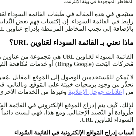
المَخاطر الموجودة في بيئة الإنترنت.
رابِط في القائمة السوداء. إن إكتساب فِهم بَعض التّداب
بالإضافة إلى تجنب المخاطر المرتبطة بإدراج عناوين URL في القائمة السوداء.
ماذا نعني بـ القائمة السوداء لعَناوين URL؟
مُحركات البَحث (Google وBing) أو خَدمات مُكافحة الفيروسات (McAfee SiteAdvisor وNorton SafeWeb).
تحذّر من وجود برمجيات خبيثة على المَوقع. وبالتالي، قد 
من
إعلانات جوجل الإعلانية
وغيرها من الخدمات الأخرى غ
لذلك، كَيف يتِم إدراج الموقع الإلكتروني في القائِمة السّ
طُروادة أو التّصيد الإحتيالي. ومع هذا، فهي ليست دائماً
السوداء لعَناوين URL.
أَسباب إِدراج المَواقع الإلكترونية في القائِمة السّوداء