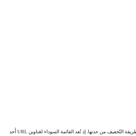
في عالَم اليوم الذي أَصبح فيه التواجد الرّقمي ضَرورة مُطلقة، من المهم بنفس القدر لكل من الأفراد والمؤسسات فِهم المَخاطر المُحتملة وطريقة التّخفيف من حدتها. إذ تُعد القائمة السوداء لعَناوين URL أَحد