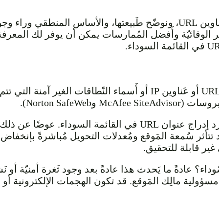
سنبَحق في هذهِ المقالة في طَبقات القائمة السوداء لعَناوين URL، ونوضّح طَب
ير الوقائيّة وأَفضل المُمارسات يمكن أن يوفر لك المعرف
القائمة السوداء لعَناوين URL هي مَجموعة من عناوين URL أو عَناوين IP
تتأثر سُمعة المَوقع ومُعدلات التحويل مُباشرةً بإنخفاض 
ير قابلة للتحقيق.
وداء؟ عادةً ما يَحدث هذا عادةً بعد وجود ثَغرة أمنيّة أو 
 مسؤولية مالِك المَوقع. قد تكون الهجمات الإلكترونية أو