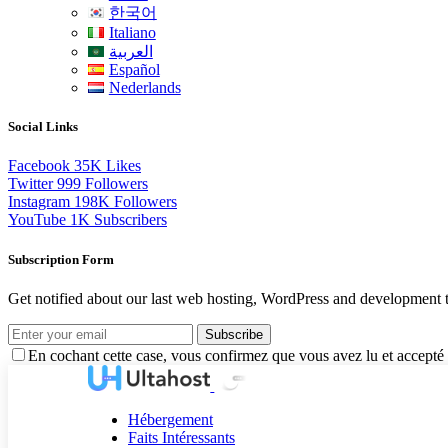
한국어
Italiano
العربية
Español
Nederlands
Social Links
Facebook
35K
Likes
Twitter
999
Followers
Instagram
198K
Followers
YouTube
1K
Subscribers
Subscription Form
Get notified about our last web hosting, WordPress and development t
Subscribe
En cochant cette case, vous confirmez que vous avez lu et accepté 
Hébergement
Faits Intéressants