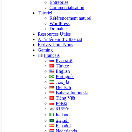
Entreprise
Commercialisation
Tutoriel
Référencement naturel
WordPress
Domaine
Ressources Utiles
À l’intérieur d’UltaHost
Écrivez Pour Nous
Gaming
Français
Русский
Türkçe
English
Português
فارسی
Deutsch
Bahasa Indonesia
Tiếng Việt
Polski
한국어
Italiano
العربية
Español
Nederlands