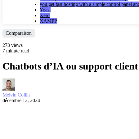
you get fast hosting with a simple control panel a
Yoast
Xero
XAMPP
Comparaison
273 views
7 minute read
Chatbots d’IA ou support client 
Melvin Collin
décembre 12, 2024