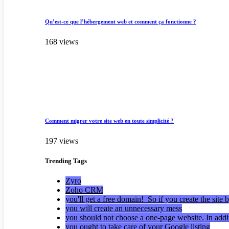
Qu’est-ce que l’hébergement web et comment ça fonctionne ?
168 views
Comment migrer votre site web en toute simplicité ?
197 views
Trending
Tags
Zyro
Zoho CRM
you'll get a free domain! So if you create the site 
you will create an unnecessary mess
you should not choose a one-page website. In addi
you ought to take care of your Google listing