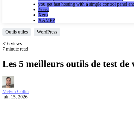
you get fast hosting with a simple control panel a
Yoast
Xero
XAMPP
Outils utiles
WordPress
316 views
7 minute read
Les 5 meilleurs outils de test de
Melvin Collin
juin 15, 2026