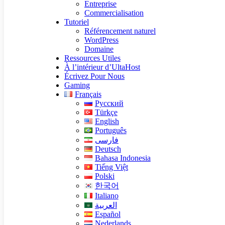
Entreprise
Commercialisation
Tutoriel
Référencement naturel
WordPress
Domaine
Ressources Utiles
À l’intérieur d’UltaHost
Écrivez Pour Nous
Gaming
Français
Русский
Türkçe
English
Português
فارسی
Deutsch
Bahasa Indonesia
Tiếng Việt
Polski
한국어
Italiano
العربية
Español
Nederlands