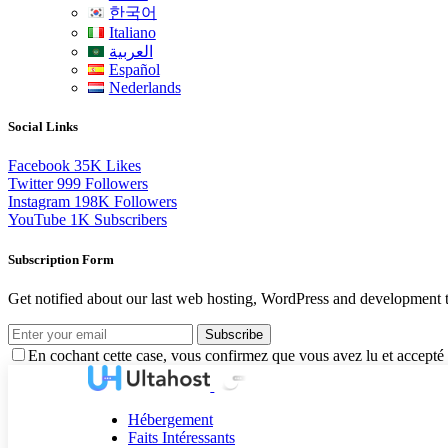
한국어
Italiano
العربية
Español
Nederlands
Social Links
Facebook
35K
Likes
Twitter
999
Followers
Instagram
198K
Followers
YouTube
1K
Subscribers
Subscription Form
Get notified about our last web hosting, WordPress and development t
Subscribe
En cochant cette case, vous confirmez que vous avez lu et accepté 
Hébergement
Faits Intéressants