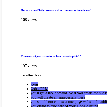
Qu’est-ce que l’hébergement web et comment ça fonctionne ?
168 views
Comment migrer votre site web en toute simplicité ?
197 views
Trending
Tags
Zyro
Zoho CRM
you'll get a free domain! So if you create the site 
you will create an unnecessary mess
you should not choose a one-page website. In addi
you ought to take care of your Google listing