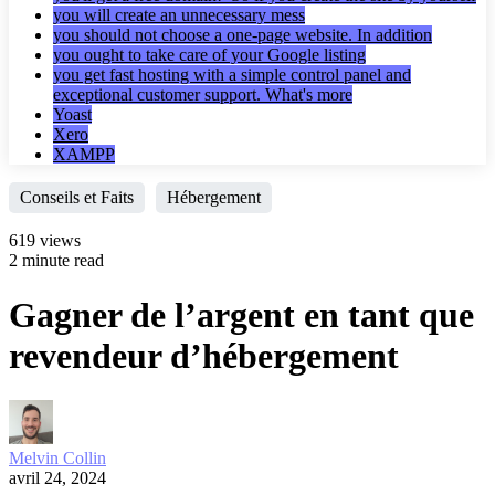
you will create an unnecessary mess
you should not choose a one-page website. In addition
you ought to take care of your Google listing
you get fast hosting with a simple control panel and
exceptional customer support. What's more
Yoast
Xero
XAMPP
Conseils et Faits
Hébergement
619 views
2 minute read
Gagner de l’argent en tant que
revendeur d’hébergement
Melvin Collin
avril 24, 2024