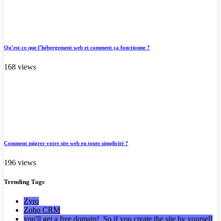
Qu’est-ce que l’hébergement web et comment ça fonctionne ?
168 views
Comment migrer votre site web en toute simplicité ?
196 views
Trending
Tags
Zyro
Zoho CRM
you'll get a free domain! So if you create the site by yourself