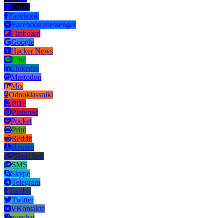
Email
Facebook
Facebook messenger
Flipboard
Google
Hacker News
Line
LinkedIn
Mastodon
Mix
Odnoklassniki
PDF
Pinterest
Pocket
Print
Reddit
Renren
Short link
SMS
Skype
Telegram
Tumblr
Twitter
VKontakte
wechat