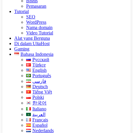
Bisnis
Pemasaran
Tutorial
SEO
WordPress
Nama domain
Video Tutorial
Alat yang Berguna
Di dalam UltaHost
Gaming
Bahasa Indonesia
Русский
Türkçe
English
Português
فارسی
Deutsch
Tiếng Việt
Polski
한국어
Italiano
العربية
Français
Español
Nederlands