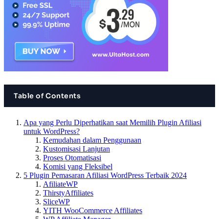
Table of Contents
Apa yang Perlu Diperhatikan saat Memilih Plugin Afiliasi
untuk WordPress?
Kemudahan dalam Penggunaan
Kustomisasi Lanjutan
Proses Otomatisasi
Komisi yang Fleksibel
5 Plugin Pemasaran Afiliasi WordPress Terbaik 2024
AfiliateWP
ThirstyAffiliates
SliceWP
YITH WooCommerce Affiliates