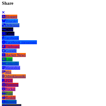
Share
Blogger
Bluesky
Delicious
Digg
Email
Facebook
Facebook messenger
Flipboard
Google
Hacker News
Line
LinkedIn
Mastodon
Mix
Odnoklassniki
PDF
Pinterest
Pocket
Print
Reddit
Renren