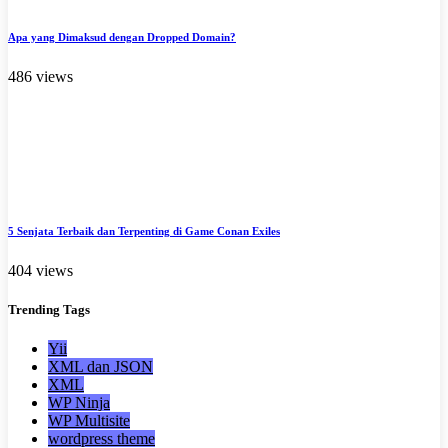
Apa yang Dimaksud dengan Dropped Domain?
486 views
5 Senjata Terbaik dan Terpenting di Game Conan Exiles
404 views
Trending
Tags
Yii
XML dan JSON
XML
WP Ninja
WP Multisite
wordpress theme