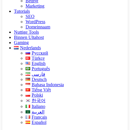
Bedrijf
Marketing
Tutorials
SEO
WordPress
Domeinnaam
Nuttige Tools
Binnen Ultahost
Gaming
Nederlands
Русский
Türkçe
English
Português
فارسی
Deutsch
Bahasa Indonesia
Tiếng Việt
Polski
한국어
Italiano
العربية
Français
Español