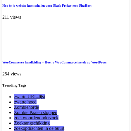
Hoe je je website kunt schalen voor Black Friday met UltaHost
211 views
WooCommerce handleiding – Hoe je WooCommerce instelt op WordPress
254 views
Trending
Tags
zwarte URL-lijst
zwarte hoed
Zombiehorde
Zombie Paaien stoppen
zoekwoordenonderzoek
Zoekrangschikking
zoekopdrachten in de buurt