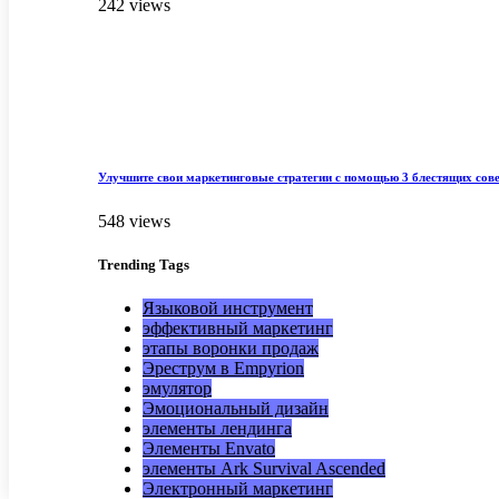
242 views
Улучшите свои маркетинговые стратегии с помощью 3 блестящих сов
548 views
Trending
Tags
Языковой инструмент
эффективный маркетинг
этапы воронки продаж
Эреструм в Empyrion
эмулятор
Эмоциональный дизайн
элементы лендинга
Элементы Envato
элементы Ark Survival Ascended
Электронный маркетинг