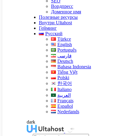
SEO
Вордпресс
Доменное имя
Полезные ресурсы
Внутри Ultahost
Гейминг
Русский
Türkçe
English
Português
فارسی
Deutsch
Bahasa Indonesia
Tiếng Việt
Polski
한국어
Italiano
العربية
Français
Español
Nederlands
dark