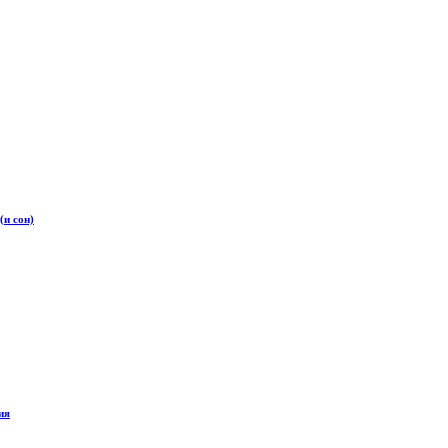
(и сон)
ия