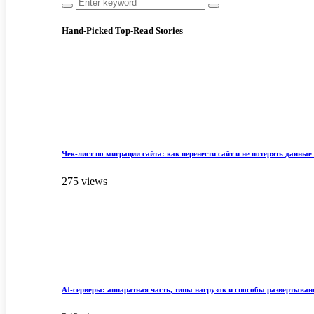
Hand-Picked
Top-Read Stories
Чек-лист по миграции сайта: как перенести сайт и не потерять данные 
275 views
AI-серверы: аппаратная часть, типы нагрузок и способы развертыван