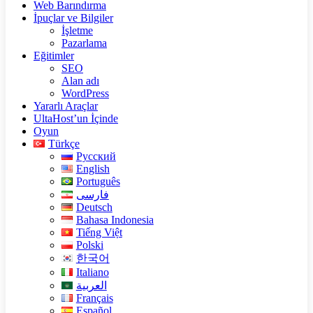
Web Barındırma
İpuçlar ve Bilgiler
İşletme
Pazarlama
Eğitimler
SEO
Alan adı
WordPress
Yararlı Araçlar
UltaHost’un İçinde
Oyun
Türkçe
Русский
English
Português
فارسی
Deutsch
Bahasa Indonesia
Tiếng Việt
Polski
한국어
Italiano
العربية
Français
Español