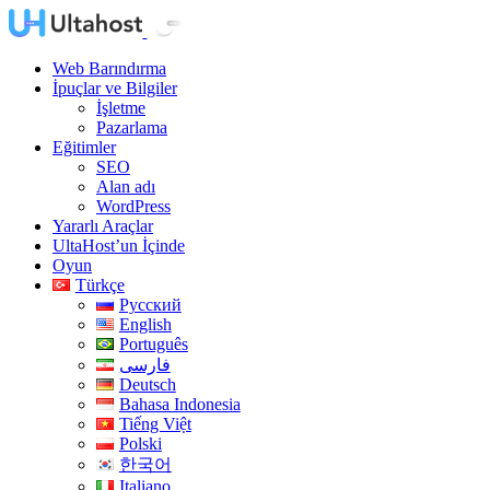
Web Barındırma
İpuçlar ve Bilgiler
İşletme
Pazarlama
Eğitimler
SEO
Alan adı
WordPress
Yararlı Araçlar
UltaHost’un İçinde
Oyun
Türkçe
Русский
English
Português
فارسی
Deutsch
Bahasa Indonesia
Tiếng Việt
Polski
한국어
Italiano