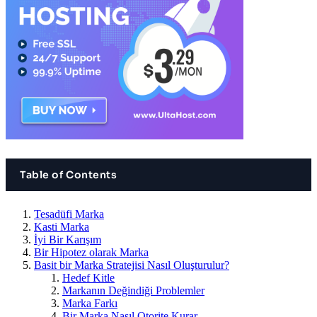
Table of Contents
Tesadüfi Marka
Kasti Marka
İyi Bir Karışım
Bir Hipotez olarak Marka
Basit bir Marka Stratejisi Nasıl Oluşturulur?
Hedef Kitle
Markanın Değindiği Problemler
Marka Farkı
Bir Marka Nasıl Otorite Kurar