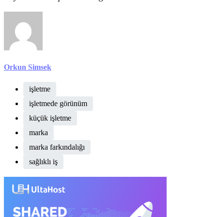
Orkun Simsek
işletme
işletmede görünüm
küçük işletme
marka
marka farkındalığı
sağlıklı iş