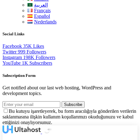
العربية
Français
Español
Nederlands
Social Links
Facebook
35K
Likes
Twitter
999
Followers
Instagram
198K
Followers
YouTube
1K
Subscribers
Subscription Form
Get notified about our last web hosting, WordPress and
development topics.
Subscribe
Bu kutuyu işaretleyerek, bu form aracılığıyla gönderilen verilerin
saklanmasına ilişkin kullanım koşullarımızı okuduğunuzu ve kabul
ettiğinizi onaylıyorsunuz.