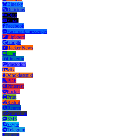
Bluesky
Delicious
Digg
Email
Facebook
Facebook messenger
Flipboard
Google
Hacker News
Line
LinkedIn
Mastodon
Mix
Odnoklassniki
PDF
Pinterest
Pocket
Print
Reddit
Renren
Short link
SMS
Skype
Telegram
Tumblr