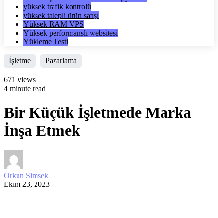
yüksek trafik kontrolü
yüksek talepli ürün satışı
Yüksek RAM VPS
Yüksek performanslı websitesi
Yükleme Testi
İşletme
Pazarlama
671 views
4 minute read
Bir Küçük İşletmede Marka
İnşa Etmek
Orkun Simsek
Ekim 23, 2023