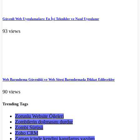
Güvenli Web Uygulamaları: En İyi Teknikler ve Nasıl Uygulanır
93 views
Web Barındırma Güvenliği ve Web Sitesi Barındırmada Dikkat Edilecekler
90 views
Trending
Tags
Zorunlu Website Öğeleri
Zombilerin doğmasını durdur
Zombi Sürüsü
Zoho CRM
Zaman içinde kendini kanıtlamış yazılım