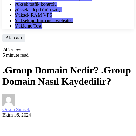
yüksek trafik kontrolü
yüksek talepli ürün satışı
Yüksek RAM VPS
Yüksek performanslı websitesi
Yükleme Testi
Alan adı
245 views
5 minute read
.Group Domain Nedir? .Group
Domain Nasıl Kaydedilir?
Orkun Simsek
Ekim 16, 2024