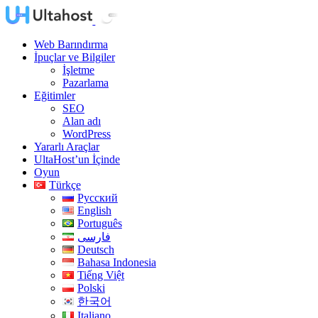
Web Barındırma
İpuçlar ve Bilgiler
İşletme
Pazarlama
Eğitimler
SEO
Alan adı
WordPress
Yararlı Araçlar
UltaHost’un İçinde
Oyun
Türkçe
Русский
English
Português
فارسی
Deutsch
Bahasa Indonesia
Tiếng Việt
Polski
한국어
Italiano