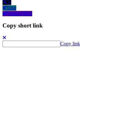
X
Xing
Yahoo! Mail
Copy short link
Copy link