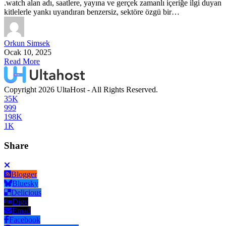
.watch alan adı, saatlere, yayına ve gerçek zamanlı içeriğe ilgi duyan
kitlelerle yankı uyandıran benzersiz, sektöre özgü bir…
Orkun Simsek
Ocak 10, 2025
Read More
Copyright 2026 UltaHost - All Rights Reserved.
35K
999
198K
1K
Share
Blogger
Bluesky
Delicious
Digg
Email
Facebook