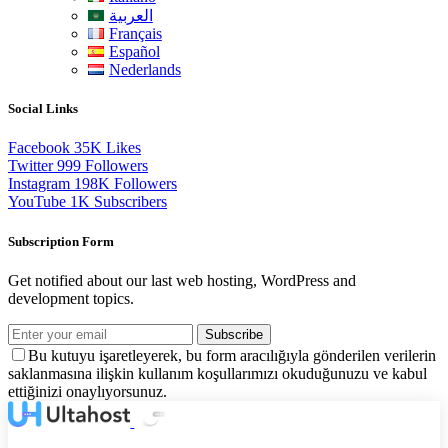
العربية
Français
Español
Nederlands
Social Links
Facebook
35K
Likes
Twitter
999
Followers
Instagram
198K
Followers
YouTube
1K
Subscribers
Subscription Form
Get notified about our last web hosting, WordPress and
development topics.
Subscribe
Bu kutuyu işaretleyerek, bu form aracılığıyla gönderilen verilerin
saklanmasına ilişkin kullanım koşullarımızı okuduğunuzu ve kabul
ettiğinizi onaylıyorsunuz.