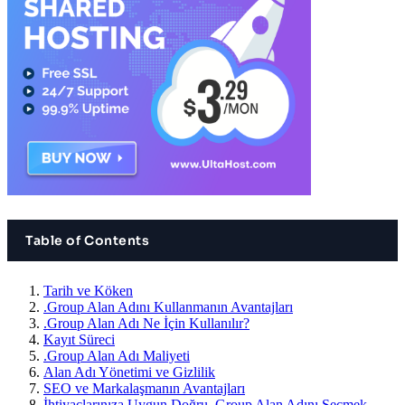
Table of Contents
Tarih ve Köken
.Group Alan Adını Kullanmanın Avantajları
.Group Alan Adı Ne İçin Kullanılır?
Kayıt Süreci
.Group Alan Adı Maliyeti
Alan Adı Yönetimi ve Gizlilik
SEO ve Markalaşmanın Avantajları
İhtiyaçlarınıza Uygun Doğru .Group Alan Adını Seçmek