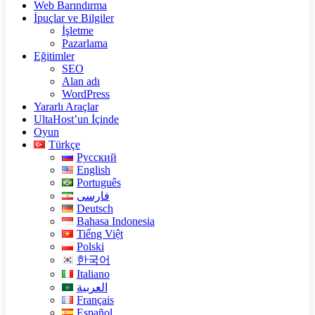
Web Barındırma
İpuçlar ve Bilgiler
İşletme
Pazarlama
Eğitimler
SEO
Alan adı
WordPress
Yararlı Araçlar
UltaHost’un İçinde
Oyun
Türkçe
Русский
English
Português
فارسی
Deutsch
Bahasa Indonesia
Tiếng Việt
Polski
한국어
Italiano
العربية
Français
Español