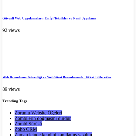
Güvenli Web Uygulamaları: En İyi Teknikler ve Nasıl Uygulanır
92 views
Web Barındırma Güvenliği ve Web Sitesi Barındırmada Dikkat Edilecekler
89 views
Trending
Tags
Zorunlu Website Öğeleri
Zombilerin doğmasını durdur
Zombi Sürüsü
Zoho CRM
Zaman içinde kendini kanıtlamış yazılım