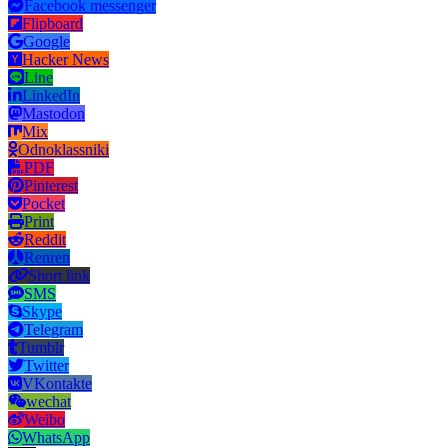
Facebook messenger
Flipboard
Google
Hacker News
Line
LinkedIn
Mastodon
Mix
Odnoklassniki
PDF
Pinterest
Pocket
Print
Reddit
Renren
Short link
SMS
Skype
Telegram
Tumblr
Twitter
VKontakte
wechat
Weibo
WhatsApp