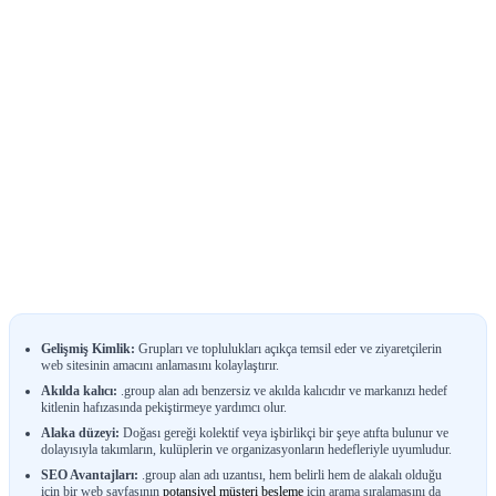
Gelişmiş Kimlik:
Grupları ve toplulukları açıkça temsil eder ve ziyaretçilerin
web sitesinin amacını anlamasını kolaylaştırır.
Akılda kalıcı:
.group alan adı benzersiz ve akılda kalıcıdır ve markanızı hedef
kitlenin hafızasında pekiştirmeye yardımcı olur.
Alaka düzeyi:
Doğası gereği kolektif veya işbirlikçi bir şeye atıfta bulunur ve
dolayısıyla takımların, kulüplerin ve organizasyonların hedefleriyle uyumludur.
SEO Avantajları:
.group alan adı uzantısı, hem belirli hem de alakalı olduğu
için bir web sayfasının
potansiyel müşteri besleme
için arama sıralamasını da