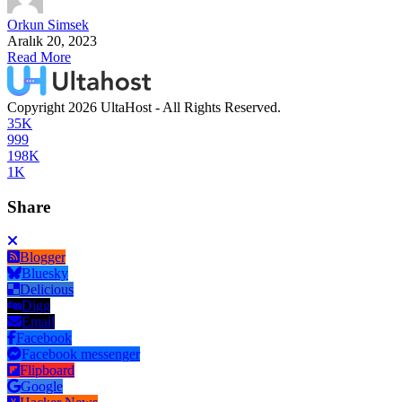
Orkun Simsek
Aralık 20, 2023
Read More
Copyright 2026 UltaHost - All Rights Reserved.
35K
999
198K
1K
Share
Blogger
Bluesky
Delicious
Digg
Email
Facebook
Facebook messenger
Flipboard
Google