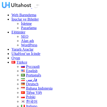
Web Barındırma
İpuçlar ve Bilgiler
İşletme
Pazarlama
Eğitimler
SEO
Alan adı
WordPress
Yararlı Araçlar
UltaHost’un İçinde
Oyun
Türkçe
Русский
English
Português
فارسی
Deutsch
Bahasa Indonesia
Tiếng Việt
Polski
한국어
Italiano