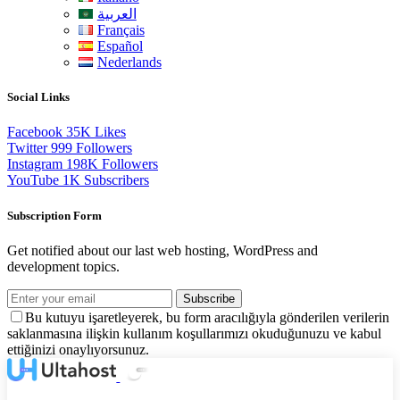
العربية
Français
Español
Nederlands
Social Links
Facebook
35K
Likes
Twitter
999
Followers
Instagram
198K
Followers
YouTube
1K
Subscribers
Subscription Form
Get notified about our last web hosting, WordPress and
development topics.
Subscribe
Bu kutuyu işaretleyerek, bu form aracılığıyla gönderilen verilerin
saklanmasına ilişkin kullanım koşullarımızı okuduğunuzu ve kabul
ettiğinizi onaylıyorsunuz.