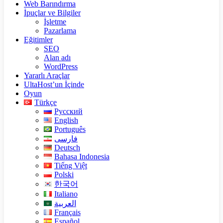
Web Barındırma
İpuçlar ve Bilgiler
İşletme
Pazarlama
Eğitimler
SEO
Alan adı
WordPress
Yararlı Araçlar
UltaHost’un İçinde
Oyun
Türkçe
Русский
English
Português
فارسی
Deutsch
Bahasa Indonesia
Tiếng Việt
Polski
한국어
Italiano
العربية
Français
Español