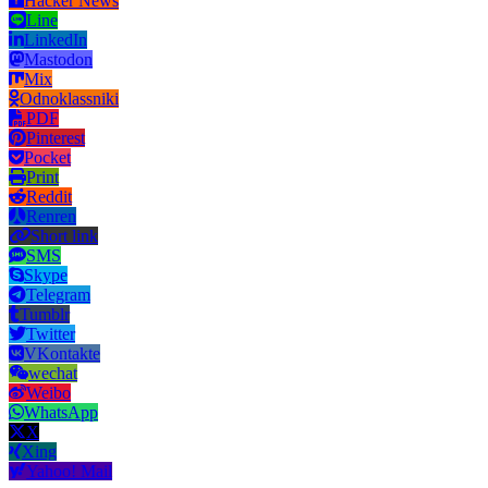
Hacker News
Line
LinkedIn
Mastodon
Mix
Odnoklassniki
PDF
Pinterest
Pocket
Print
Reddit
Renren
Short link
SMS
Skype
Telegram
Tumblr
Twitter
VKontakte
wechat
Weibo
WhatsApp
X
Xing
Yahoo! Mail