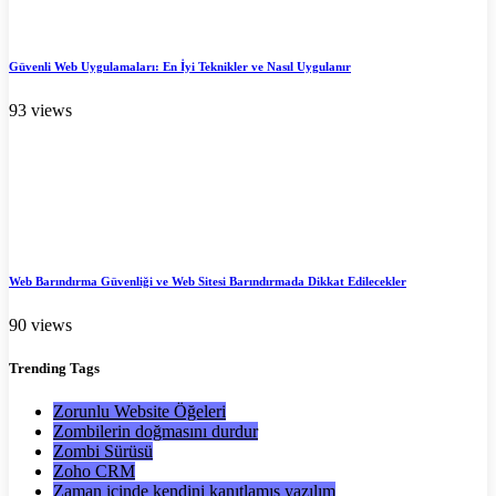
Güvenli Web Uygulamaları: En İyi Teknikler ve Nasıl Uygulanır
93 views
Web Barındırma Güvenliği ve Web Sitesi Barındırmada Dikkat Edilecekler
90 views
Trending
Tags
Zorunlu Website Öğeleri
Zombilerin doğmasını durdur
Zombi Sürüsü
Zoho CRM
Zaman içinde kendini kanıtlamış yazılım