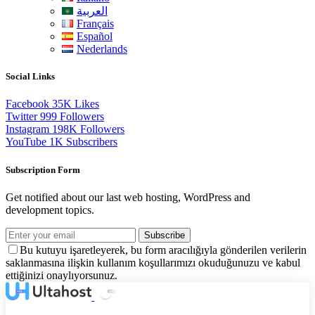
العربية
Français
Español
Nederlands
Social Links
Facebook
35K
Likes
Twitter
999
Followers
Instagram
198K
Followers
YouTube
1K
Subscribers
Subscription Form
Get notified about our last web hosting, WordPress and
development topics.
Subscribe
Bu kutuyu işaretleyerek, bu form aracılığıyla gönderilen verilerin
saklanmasına ilişkin kullanım koşullarımızı okuduğunuzu ve kabul
ettiğinizi onaylıyorsunuz.