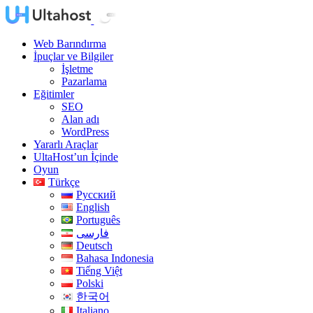
Web Barındırma
İpuçlar ve Bilgiler
İşletme
Pazarlama
Eğitimler
SEO
Alan adı
WordPress
Yararlı Araçlar
UltaHost’un İçinde
Oyun
Türkçe
Русский
English
Português
فارسی
Deutsch
Bahasa Indonesia
Tiếng Việt
Polski
한국어
Italiano