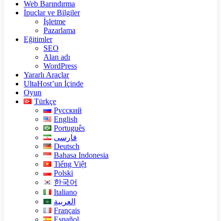
Web Barındırma
İpuçlar ve Bilgiler
İşletme
Pazarlama
Eğitimler
SEO
Alan adı
WordPress
Yararlı Araçlar
UltaHost’un İçinde
Oyun
Türkçe
Русский
English
Português
فارسی
Deutsch
Bahasa Indonesia
Tiếng Việt
Polski
한국어
Italiano
العربية
Français
Español