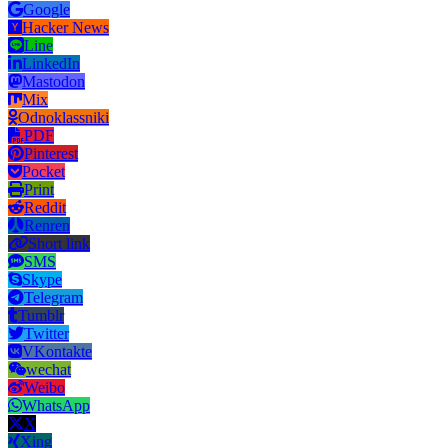
Google
Hacker News
Line
LinkedIn
Mastodon
Mix
Odnoklassniki
PDF
Pinterest
Pocket
Print
Reddit
Renren
Short link
SMS
Skype
Telegram
Tumblr
Twitter
VKontakte
wechat
Weibo
WhatsApp
X
Xing