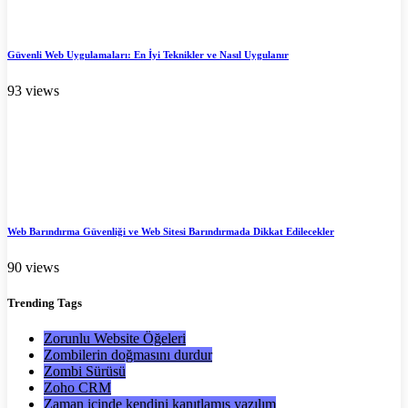
Güvenli Web Uygulamaları: En İyi Teknikler ve Nasıl Uygulanır
93 views
Web Barındırma Güvenliği ve Web Sitesi Barındırmada Dikkat Edilecekler
90 views
Trending
Tags
Zorunlu Website Öğeleri
Zombilerin doğmasını durdur
Zombi Sürüsü
Zoho CRM
Zaman içinde kendini kanıtlamış yazılım