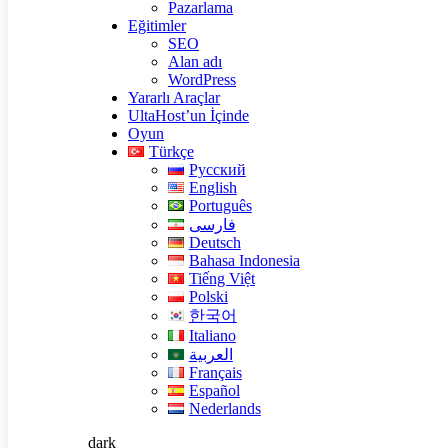
Pazarlama
Eğitimler
SEO
Alan adı
WordPress
Yararlı Araçlar
UltaHost’un İçinde
Oyun
Türkçe
Русский
English
Português
فارسی
Deutsch
Bahasa Indonesia
Tiếng Việt
Polski
한국어
Italiano
العربية
Français
Español
Nederlands
dark