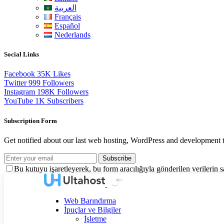
العربية
Français
Español
Nederlands
Social Links
Facebook
35K
Likes
Twitter
999
Followers
Instagram
198K
Followers
YouTube
1K
Subscribers
Subscription Form
Get notified about our last web hosting, WordPress and development t
Subscribe
Bu kutuyu işaretleyerek, bu form aracılığıyla gönderilen verilerin
Web Barındırma
İpuçlar ve Bilgiler
İşletme