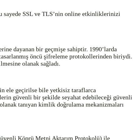
u sayede SSL ve TLS’nin online etkinliklerinizi
erine dayanan bir geçmişe sahiptir. 1990’larda
 tasarlanmış öncü şifreleme protokollerinden biriydi.
tilmesine olanak sağladı.
in ele geçirilse bile yetkisiz taraflarca
erin güvenli bir şekilde seyahat edebileceği güvenli
na olanak tanıyan kimlik doğrulama mekanizmaları
Güvenli Köprü Metni Aktarım Protokolü) ile