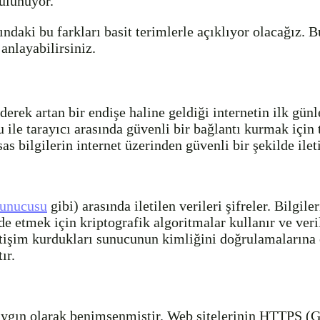
bulunuyor.
aki bu farkları basit terimlerle açıklıyor olacağız. B
nlayabilirsiniz.
rek artan bir endişe haline geldiği internetin ilk günl
 ile tarayıcı arasında güvenli bir bağlantı kurmak için
sas bilgilerin internet üzerinden güvenli bir şekilde ile
sunucusu
gibi) arasında iletilen verileri şifreler. Bilgiler
 etmek için kriptografik algoritmalar kullanır ve veril
 iletişim kurdukları sunucunun kimliğini doğrulamaları
ır.
yaygın olarak benimsenmiştir. Web sitelerinin HTTPS (