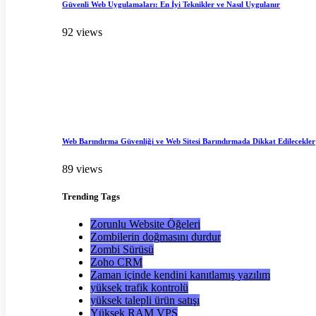
Güvenli Web Uygulamaları: En İyi Teknikler ve Nasıl Uygulanır
92 views
Web Barındırma Güvenliği ve Web Sitesi Barındırmada Dikkat Edilecekler
89 views
Trending
Tags
Zorunlu Website Öğeleri
Zombilerin doğmasını durdur
Zombi Sürüsü
Zoho CRM
Zaman içinde kendini kanıtlamış yazılım
yüksek trafik kontrolü
yüksek talepli ürün satışı
Yüksek RAM VPS