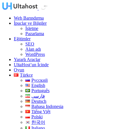
Web Barındırma
İpuçlar ve Bilgiler
İşletme
Pazarlama
Eğitimler
SEO
Alan adı
WordPress
Yararlı Araçlar
UltaHost’un İçinde
Oyun
Türkçe
Русский
English
Português
فارسی
Deutsch
Bahasa Indonesia
Tiếng Việt
Polski
한국어
Italiano