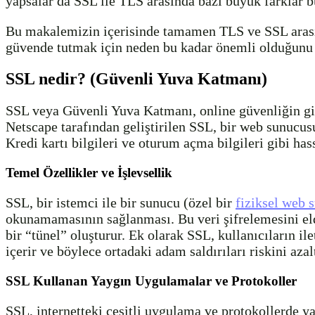
yapsalar da SSL ile TLS arasında bazı büyük farklar 
Bu makalemizin içerisinde tamamen TLS ve SSL arasınd
güvende tutmak için neden bu kadar önemli olduğunu a
SSL nedir? (Güvenli Yuva Katmanı)
SSL veya Güvenli Yuva Katmanı, online güvenliğin gide
Netscape tarafından geliştirilen SSL, bir web sunucusu
Kredi kartı bilgileri ve oturum açma bilgileri gibi has
Temel Özellikler ve İşlevsellik
SSL, bir istemci ile bir sunucu (özel bir
fiziksel web 
okunamamasının sağlanması. Bu veri şifrelemesini elde
bir “tünel” oluşturur. Ek olarak SSL, kullanıcıların
içerir ve böylece ortadaki adam saldırıları riskini azalt
SSL Kullanan Yaygın Uygulamalar ve Protokoller
SSL, internetteki çeşitli uygulama ve protokollerde 