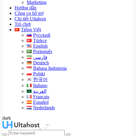
Marketing
Hướng dẫn
Công cụ hỗ trợ
Chi tiết Ultahost
Trò chơi
Tiếng Việt
Русский
Türkçe
English
Português
فارسی
Deutsch
Bahasa Indonesia
Polski
한국어
Italiano
العربية
Français
Español
Nederlands
dark