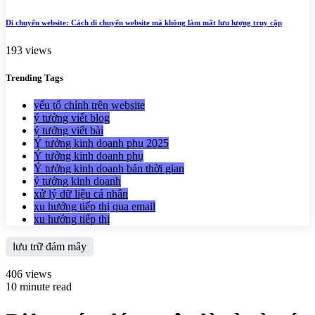
Di chuyển website: Cách di chuyển website mà không làm mất lưu lượng truy cập
193 views
Trending
Tags
yếu tố chính trên website
ý tưởng viết blog
ý tưởng viết bài
Ý tưởng kinh doanh phụ 2025
Ý tưởng kinh doanh phụ
Ý tưởng kinh doanh bán thời gian
ý tưởng kinh doanh
xử lý dữ liệu cá nhân
xu hướng tiếp thị qua email
xu hướng tiếp thị
lưu trữ đám mây
406 views
10 minute read