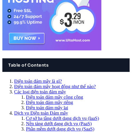
Table of Contents
Điện toán đám mây là gì?
Điện toán đám mây hoạt động như thế nào?
Các loại điện toán đám mây
Điện toán đám mây công cộng
Điện toán đám mây riêng
Điện toán đám mây lai
Dịch vụ Điện toán Đám mây
Cơ sở hạ tầng dưới dạng dịch vụ (IaaS)
Nền tảng dưới dạng dịch vụ (PaaS)
Phần mềm dưới dạng dịch vụ (SaaS)