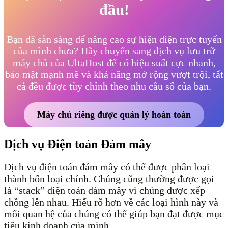
đầu!
Bạn đã sẵn sàng để nâng cao sự hiện diện trực tuyến
của mình chưa? Hãy chuyển sang dịch vụ lưu trữ
máy chủ của UltaHost để có hiệu suất cực nhanh,
bảo mật mạnh mẽ và khả năng mở rộng vượt trội, tất
cả đều được tùy chỉnh theo nhu cầu số của bạn.
Máy chủ riêng được quản lý hoàn toàn
Dịch vụ Điện toán Đám mây
Dịch vụ điện toán đám mây có thể được phân loại
thành bốn loại chính. Chúng cũng thường được gọi
là “stack” điện toán đám mây vì chúng được xếp
chồng lên nhau. Hiểu rõ hơn về các loại hình này và
mối quan hệ của chúng có thể giúp bạn đạt được mục
tiêu kinh doanh của mình.