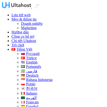
Lưu trữ web
Mẹo & thông tin
Doanh nghiệp
Marketing
Hướng dẫn
Công cụ hỗ trợ
Chi tiết Ultahost
Trò chơi
Tiếng Việt
Русский
Türkçe
English
Português
فارسی
Deutsch
Bahasa Indonesia
Polski
한국어
Italiano
العربية
Français
Español