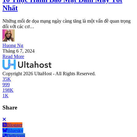
Nhất
Những mối đe dọa mạng ngày càng tăng là một vấn đề quan trọng
đối với các cơ…
Huong Ng
Tháng 6 7, 2024
Read More
Copyright 2026 UltaHost - All Rights Reserved.
35K
999
198K
1K
Share
Blogger
Bluesky
Delicious