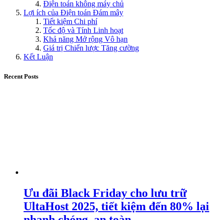
Điện toán không máy chủ
Lợi ích của Điện toán Đám mây
Tiết kiệm Chi phí
Tốc độ và Tính Linh hoạt
Khả năng Mở rộng Vô hạn
Giá trị Chiến lược Tăng cường
Kết Luận
Recent Posts
Ưu đãi Black Friday cho lưu trữ
UltaHost 2025, tiết kiệm đến 80% lại
nhanh chóng, an toàn