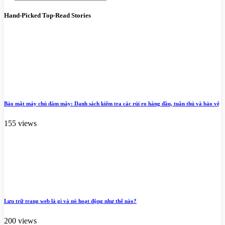
Hand-Picked
Top-Read Stories
Bảo mật máy chủ đám mây: Danh sách kiểm tra các rủi ro hàng đầu, tuân thủ và bảo vệ
155 views
Lưu trữ trang web là gì và nó hoạt động như thế nào?
200 views