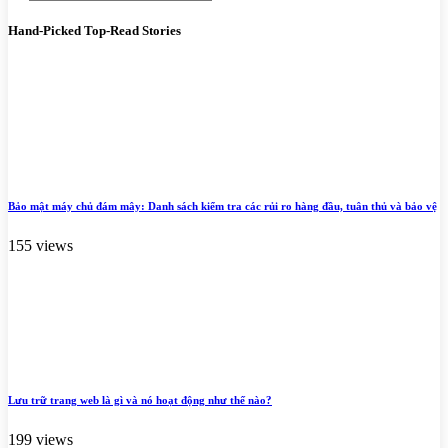
Hand-Picked
Top-Read Stories
Bảo mật máy chủ đám mây: Danh sách kiểm tra các rủi ro hàng đầu, tuân thủ và bảo vệ
155 views
Lưu trữ trang web là gì và nó hoạt động như thế nào?
199 views