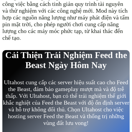
công việc bằng cách tinh giản quy trình tài nguyên
và thử nghiệm với các công nghệ mới. Mod này tích
hợp các nguồn năng lượng như máy phát điện và tấm
pin mặt trời, cho phép người chơi cung cấp năng
lượng cho các máy móc phức tạp, từ khai thác đến
chế tạo.
Cải Thiện Trải Nghiệm Feed the
Beast Ngày Hôm Nay
Ultahost cung cấp các server hiệu suất cao cho Feed
the Beast, đảm bảo gameplay mượt mà và độ trễ
thấp. Với Ultahost, bạn có thể trải nghiệm thế giới
khắc nghiệt của Feed the Beast với độ ổn định server
và hỗ trợ không đối thủ. Chọn Ultahost cho việc
hosting server Feed the Beast và thống trị những
vùng đất lưu vong!