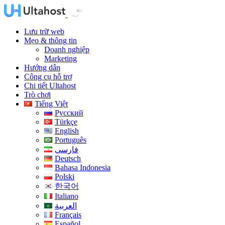
Lưu trữ web
Mẹo & thông tin
Doanh nghiệp
Marketing
Hướng dẫn
Công cụ hỗ trợ
Chi tiết Ultahost
Trò chơi
Tiếng Việt
Русский
Türkçe
English
Português
فارسی
Deutsch
Bahasa Indonesia
Polski
한국어
Italiano
العربية
Français
Español