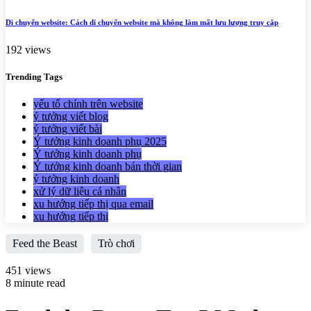
Di chuyển website: Cách di chuyển website mà không làm mất lưu lượng truy cập
192 views
Trending
Tags
yếu tố chính trên website
ý tưởng viết blog
ý tưởng viết bài
Ý tưởng kinh doanh phụ 2025
Ý tưởng kinh doanh phụ
Ý tưởng kinh doanh bán thời gian
ý tưởng kinh doanh
xử lý dữ liệu cá nhân
xu hướng tiếp thị qua email
xu hướng tiếp thị
Feed the Beast
Trò chơi
451 views
8 minute read