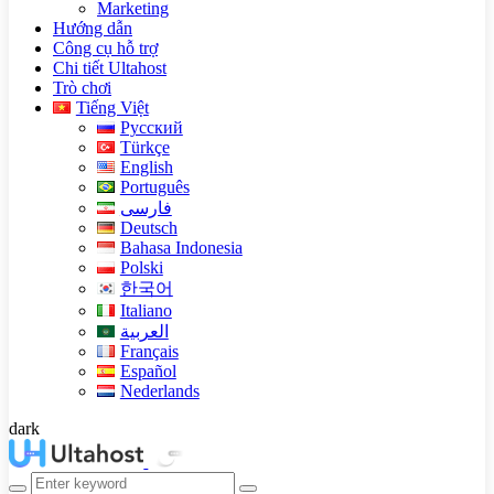
Marketing
Hướng dẫn
Công cụ hỗ trợ
Chi tiết Ultahost
Trò chơi
Tiếng Việt
Русский
Türkçe
English
Português
فارسی
Deutsch
Bahasa Indonesia
Polski
한국어
Italiano
العربية
Français
Español
Nederlands
dark