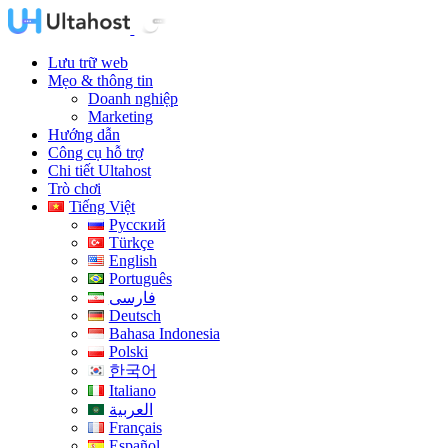
Lưu trữ web
Mẹo & thông tin
Doanh nghiệp
Marketing
Hướng dẫn
Công cụ hỗ trợ
Chi tiết Ultahost
Trò chơi
Tiếng Việt
Русский
Türkçe
English
Português
فارسی
Deutsch
Bahasa Indonesia
Polski
한국어
Italiano
العربية
Français
Español