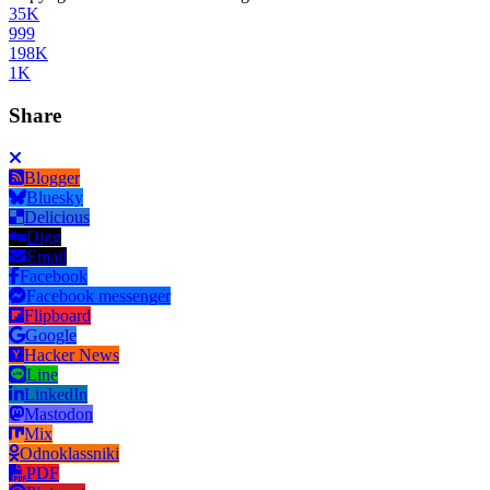
35K
999
198K
1K
Share
Blogger
Bluesky
Delicious
Digg
Email
Facebook
Facebook messenger
Flipboard
Google
Hacker News
Line
LinkedIn
Mastodon
Mix
Odnoklassniki
PDF