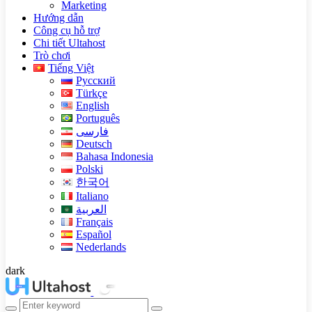
Marketing
Hướng dẫn
Công cụ hỗ trợ
Chi tiết Ultahost
Trò chơi
Tiếng Việt
Русский
Türkçe
English
Português
فارسی
Deutsch
Bahasa Indonesia
Polski
한국어
Italiano
العربية
Français
Español
Nederlands
dark