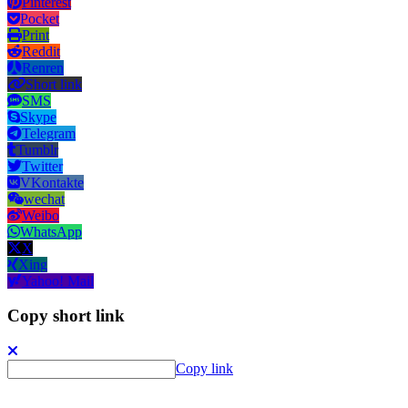
Pinterest
Pocket
Print
Reddit
Renren
Short link
SMS
Skype
Telegram
Tumblr
Twitter
VKontakte
wechat
Weibo
WhatsApp
X
Xing
Yahoo! Mail
Copy short link
Copy link