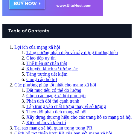
Table of Contents
Lợi ích của mạng xã hội
Tăng cường nhận diện và xây dựng thương hiệu
Giao tiếp uy tín
Thể hiện sự chân thật
Khuyến khích sự tương tác
Tăng trưởng tiết kiệm
Cung cấp hỗ trợ
Các phương pháp tốt nhất cho mạng xã hội
Đặt mục tiêu có thể đo lường
Chọn các mạng xã hội phù hợp
Phân tích đối thủ cạnh tranh
Tập trung vào chất lượng thay vì số lượng
Theo dõi phân tích mạng xã hội
Xây dựng thương hiệu cho các trang hồ sơ mạng xã hội
Kiên nhẫn và kiên trì
Tại sao mạng xã hội quan trọng trong PR
Cách hỗ trợ chiến lược PR của bạn với mạng xã hội