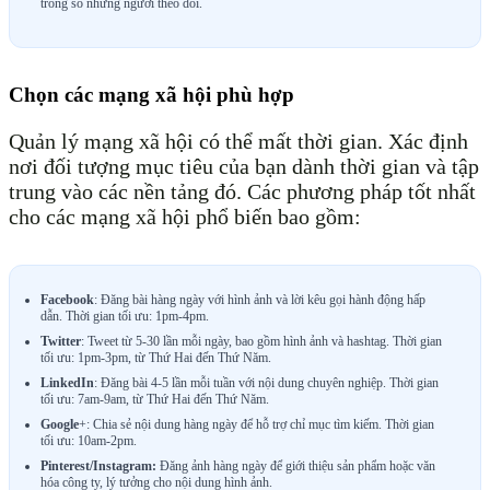
trong số những người theo dõi.
Chọn các mạng xã hội phù hợp
Quản lý mạng xã hội có thể mất thời gian. Xác định
nơi đối tượng mục tiêu của bạn dành thời gian và tập
trung vào các nền tảng đó. Các phương pháp tốt nhất
cho các mạng xã hội phổ biến bao gồm:
Facebook
: Đăng bài hàng ngày với hình ảnh và lời kêu gọi hành động hấp
dẫn. Thời gian tối ưu: 1pm-4pm.
Twitter
: Tweet từ 5-30 lần mỗi ngày, bao gồm hình ảnh và hashtag. Thời gian
tối ưu: 1pm-3pm, từ Thứ Hai đến Thứ Năm.
LinkedIn
: Đăng bài 4-5 lần mỗi tuần với nội dung chuyên nghiệp. Thời gian
tối ưu: 7am-9am, từ Thứ Hai đến Thứ Năm.
Google
+: Chia sẻ nội dung hàng ngày để hỗ trợ chỉ mục tìm kiếm. Thời gian
tối ưu: 10am-2pm.
Pinterest/Instagram:
Đăng ảnh hàng ngày để giới thiệu sản phẩm hoặc văn
hóa công ty, lý tưởng cho nội dung hình ảnh.