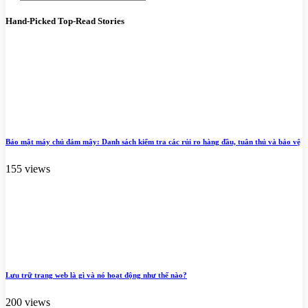
Hand-Picked
Top-Read Stories
Bảo mật máy chủ đám mây: Danh sách kiểm tra các rủi ro hàng đầu, tuân thủ và bảo vệ
155 views
Lưu trữ trang web là gì và nó hoạt động như thế nào?
200 views