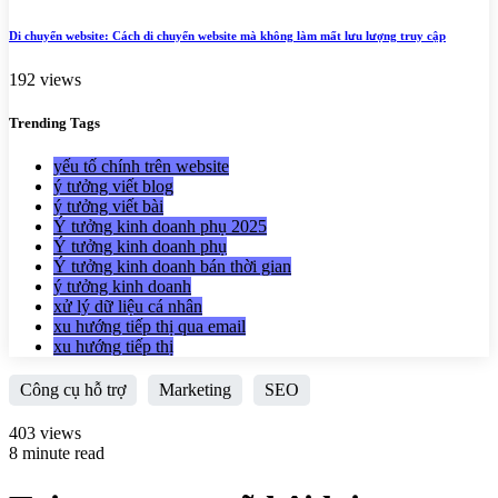
Di chuyển website: Cách di chuyển website mà không làm mất lưu lượng truy cập
192 views
Trending
Tags
yếu tố chính trên website
ý tưởng viết blog
ý tưởng viết bài
Ý tưởng kinh doanh phụ 2025
Ý tưởng kinh doanh phụ
Ý tưởng kinh doanh bán thời gian
ý tưởng kinh doanh
xử lý dữ liệu cá nhân
xu hướng tiếp thị qua email
xu hướng tiếp thị
Công cụ hỗ trợ
Marketing
SEO
403 views
8 minute read