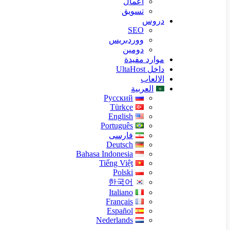
اعمال
تسويق
دروس
SEO
ووردبريس
دومين
موارد مفيدة
داخل UltaHost
الالعاب
العربية
Русский
Türkçe
English
Português
فارسی
Deutsch
Bahasa Indonesia
Tiếng Việt
Polski
한국어
Italiano
Français
Español
Nederlands