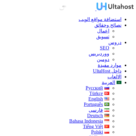
استضافة مواقع الويب
نصائح وحقائق
اعمال
تسويق
دروس
SEO
ووردبريس
دومين
موارد مفيدة
داخل UltaHost
الالعاب
العربية
Русский
Türkçe
English
Português
فارسی
Deutsch
Bahasa Indonesia
Tiếng Việt
Polski