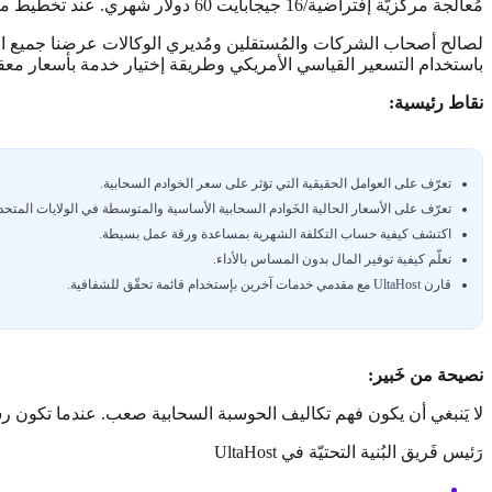
مُعالجة مركزيّة إفتراضية/16 جيجابايت 60 دولار شهري. عند تخطيط ميزانية إستضافة السحابة من الضروري أن يكون لديك فهم واضح للأداء المطلوب بالإضافة إلى الموارد التي يوفرها كل خادم.
لصالح أصحاب الشركات والمُستقلين ومُديري الوكالات عرضنا جميع ا
باستخدام التسعير القياسي الأمريكي وطريقة إختيار خدمة بأسعار معق
نقاط رئيسية:
تعرّف على العوامل الحقيقية التي تؤثر على سعر الخوادم السحابية.
تعرّف على الأسعار الحالية الخَوادم السحابية الأساسية والمتوسطة في الولايات المتحد
اكتشف كيفية حساب التكلفة الشهرية بمساعدة ورقة عمل بسيطة.
تعلّم كيفية توفير المال بدون المساس بالأداء.
قارن UltaHost مع مقدمي خدمات آخرين بإستخدام قائمة تحقّق للشفافية.
نصيحة من خَبير:
لا يَنبغي أن يكون فهم تكاليف الحوسبة السحابية صعب. عندما تكون رسوم
رَئيس فَريق البُنية التحتيّة في UltaHost