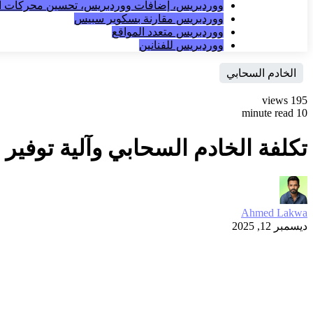
ووردبريس، إضافات ووردبريس، تحسين محركات ال
ووردبريس مقارنة بسكوير سبيس
ووردبريس متعدد المواقع
ووردبريس للفنانين
الخادم السحابي
195 views
10 minute read
تكلفة الخادم السحابي وآلية توفير 
Ahmed Lakwa
ديسمبر 12, 2025