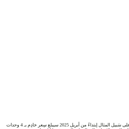
نظرًا لعدم إدراك مُعظم الشّركات الصّغيرة والمُتوسطة لطريقة تَحويل مَوارد الحوسبة إلى تكلفة فعلية، تُهدر الأموال على الخوادم السحابية. على سَبيل المثال إبتداءً من أبريل 2025 سيبلغ سِعر خادِم بـ 4 وحدات