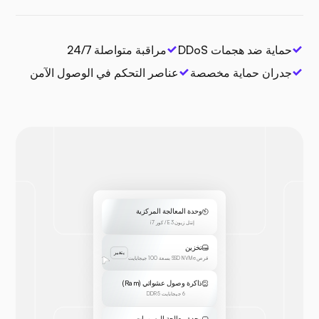
حماية ضد هجمات DDoS
مراقبة متواصلة 24/7
جدران حماية مخصصة
عناصر التحكم في الوصول الآمن
وحدة المعالجة المركزية
إنتل زيون E3 / كور i7
تخزين
يتغير
قرص SSD NVMe بسعة 100 جيجابايت
ذاكرة وصول عشوائي (Ram)
6 جيجابايت DDR5
وحدة معالجة الرسومات