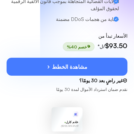
الولايات القضائية المتجاهلة بموجب قانون الألفية الرقمية
لحقوق المؤلف
حماية من هجمات DDoS مضمنة
الأسعار تبدأ من
$93.50
/ل*
خصم 40%
مشاهدة الخطط
غير راضٍ بعد 30 يومًا؟
نقدم ضمان استرداد الأموال لمدة 30 يومًا
خادم كارل
255.189.85.19