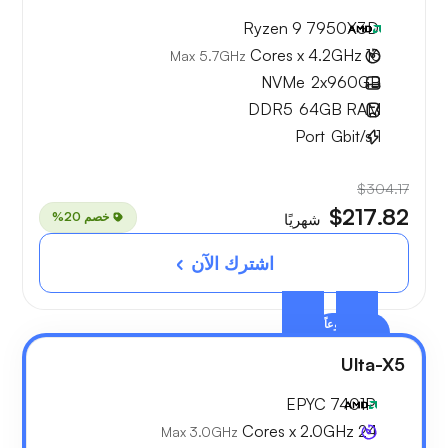
Ryzen 9 7950X3D
16 Cores x 4.2GHz
Max 5.7GHz
NVMe
2x
960GB
DDR5
64GB
RAM
Port
Gbit/s
1
$304.17
$217.82
خصم 20%
شهريًا
اشترك الآن
الأكثر شيوعاً
Ulta-X5
EPYC 7401P
24 Cores x 2.0GHz
Max 3.0GHz