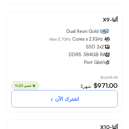
ألتا-X9
Dual Xeon Gold 6152
44 Cores x 2.1GHz
Max 3.7GHz
SSD
2x
2TB
DDR5
384GB
RAM
Port
Gbit/s
2
$1,213.74
$971.00
خصم 20%
شهريًا
اشترك الآن
ألتا-X10