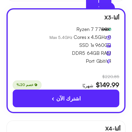
مُستَحسَن
ألتا-X3
Ryzen 7 7700X
8 Cores x 4.5GHz
Max 5.4GHz
SSD
1x
960GB
DDR5
64GB
RAM
Port
Gbit/s
1
$220.85
$149.99
خصم 20%
شهريًا
اشترك الآن
ألتا-X4