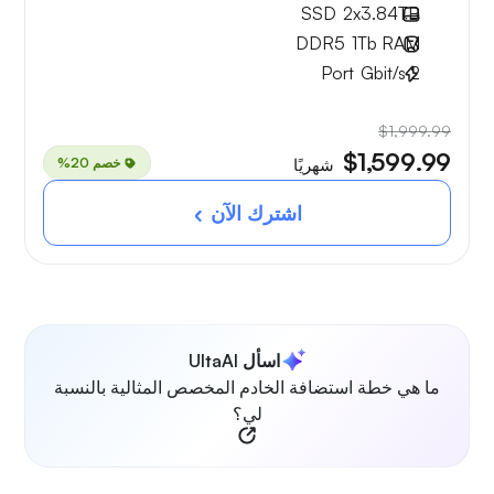
SSD
2x
3.84TB
DDR5
1Tb
RAM
Port
Gbit/s
2
$1,999.99
$1,599.99
خصم 20%
شهريًا
اشترك الآن
اسأل UltaAI
ما هي خطة استضافة الخادم المخصص المثالية بالنسبة
لي؟