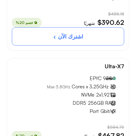
$488.18
$390.62
خصم 20%
شهريًا
اشترك الآن
Ulta-X7
EPYC 9354
32 Cores x 3.25GHz
Max 3.8GHz
NVMe
2x
1.92TB
DDR5
256GB
RAM
Port
Gbit/s
1
$584.75
$467.82
خصم 20%