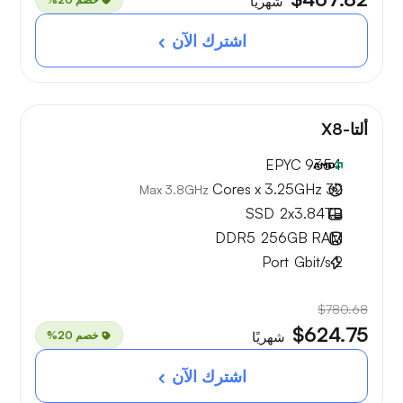
شهريًا
اشترك الآن
ألتا-X8
EPYC 9354
32 Cores x 3.25GHz
Max 3.8GHz
SSD
2x
3.84TB
DDR5
256GB
RAM
Port
Gbit/s
2
$780.68
$624.75
خصم 20%
شهريًا
اشترك الآن