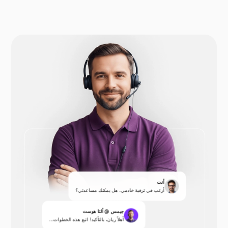
أنت
أرغب في ترقية خادمي. هل يمكنك مساعدتي؟
جيمس @ ألتا هوست
أهلاً ريان، بالتأكيد! اتبع هذه الخطوات...