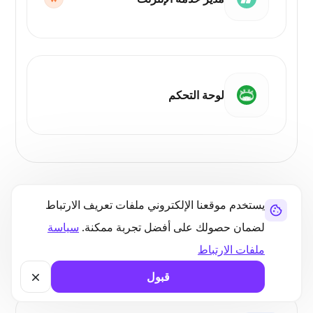
لوحة التحكم
يستخدم موقعنا الإلكتروني ملفات تعريف الارتباط
مزايا استضافة الأجهزة المادية
لضمان حصولك على أفضل تجربة ممكنة.
سياسة
تجنب التباطؤ واستمتع بأداء ثابت وعالي السرعة مع موارد
ملفات الارتباط
استضافة الخادم المخصص الخاص بك.
قبول