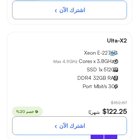
اشترك الآن
Ulta-X2
Xeon E-2276G
6 Cores x 3.8GHz
Max 4.9GHz
SSD
1x
512GB
DDR4
32GB
RAM
Port
Mbit/s
300
$152.87
$122.25
خصم 20%
شهريًا
اشترك الآن