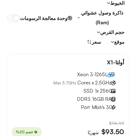
الخيوط
ذاكرة وصول عشوائي
وحدة معالجة الرسومات
(Ram)
حجم القرص
موقع
سعر
أولتا-X1
Xeon 3-1265L V3
4 Cores x 2.5GHz
Max 3.7GHz
SSD
1x
256GB
DDR3
16GB
RAM
Port
Mbit/s
300
$116.93
$93.50
خصم 20%
شهريًا