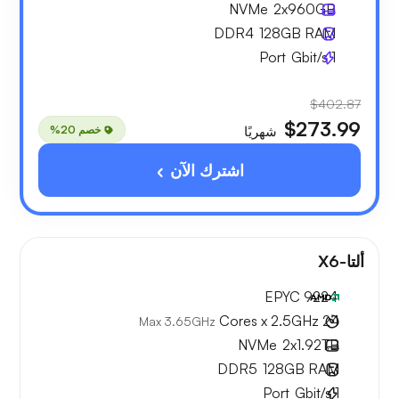
NVMe
2x
960GB
DDR4
128GB
RAM
Port
Gbit/s
1
$402.87
$273.99
خصم 20%
شهريًا
اشترك الآن
ألتا-X6
EPYC 9224
24 Cores x 2.5GHz
Max 3.65GHz
NVMe
2x
1.92TB
DDR5
128GB
RAM
Port
Gbit/s
1