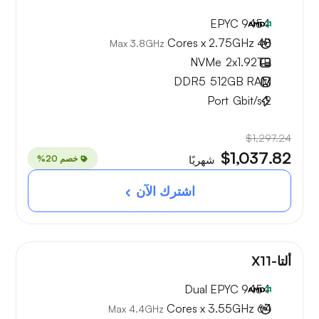
EPYC 9454
48 Cores x 2.75GHz
Max 3.8GHz
NVMe
2x
1.92TB
DDR5
512GB
RAM
Port
Gbit/s
2
$1,297.24
$1,037.82
خصم 20%
شهريًا
اشترك الآن
ألتا-X11
Dual EPYC 9454
64 Cores x 3.55GHz
Max 4.4GHz