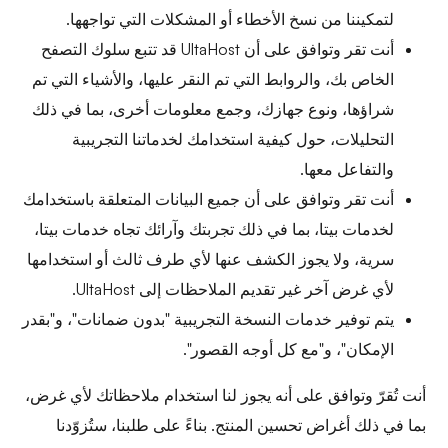
لتمكيننا من نسخ الأخطاء أو المشكلات التي تواجهها.
أنت تقر وتوافق على أن UltaHost قد تتبع سلوك التصفح
الخاص بك، والروابط التي تم النقر عليها، والأشياء التي تم
شراؤها، ونوع جهازك، وجمع معلومات أخرى، بما في ذلك
التحليلات، حول كيفية استخدامك لخدماتنا التجريبية
والتفاعل معها.
أنت تقر وتوافق على أن جميع البيانات المتعلقة باستخدامك
لخدمات بيتا، بما في ذلك تجربتك وآرائك تجاه خدمات بيتا،
سرية، ولا يجوز الكشف عنها لأي طرف ثالث أو استخدامها
لأي غرض آخر غير تقديم الملاحظات إلى UltaHost.
يتم توفير خدمات النسخة التجريبية "بدون ضمانات"، و"بقدر
الإمكان"، و"مع كل أوجه القصور".
أنت تُقرّ وتوافق على أنه يجوز لنا استخدام ملاحظاتك لأي غرض،
بما في ذلك أغراض تحسين المنتج. بناءً على طلبنا، ستُزوّدنا