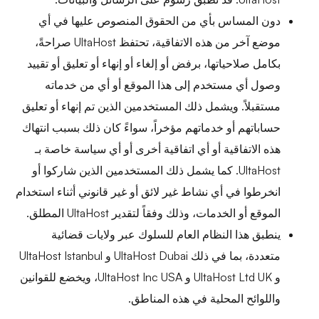
دون المساس بأي من الحقوق المنصوص عليها في أي
موضع آخر من هذه الاتفاقية، تحتفظ UltaHost صراحةً،
بكامل صلاحياتها، برفض أو إلغاء أو إنهاء أو تعليق أو تقييد
وصول أي مستخدم إلى هذا الموقع أو أي من خدماته
مستقبلاً. ويشمل ذلك المستخدمين الذين تم إنهاء أو تعليق
حساباتهم أو خدماتهم مؤخراً، سواءً كان ذلك بسبب انتهاك
هذه الاتفاقية أو أي اتفاقية أخرى أو أي سياسة خاصة بـ
UltaHost. كما يشمل ذلك المستخدمين الذين شاركوا أو
انخرطوا في أي نشاط غير لائق أو غير قانوني أثناء استخدام
الموقع أو الخدمات، وذلك وفقاً لتقدير UltaHost المطلق.
ينطبق هذا النظام العام للسلوك عبر ولايات قضائية
متعددة، بما في ذلك UltaHost Dubai و UltaHost Istanbul
و UltaHost Ltd UK و UltaHost Inc USA، ويخضع للقوانين
واللوائح المحلية في هذه المناطق.