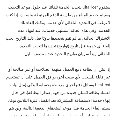
ستقوم UltaHost بتجديد الخدمة تلقائيًا عند حلول موعد التجديد،
وسيتم خصم المبلغ من طريقة الدفع المرتبطة بحسابك. إذا كنت
لا ترغب في التجديد التلقائي لأي خدمة، يمكنك إلغاء تلك
الخدمة، وفي هذه الحالة، ستنتهي خدماتك عند انتهاء مدة
الاشتراك الحالية، ما لم تقم بتجديدها يدويًا قبل ذلك التاريخ. يجب
إلغاء أي خدمة قبل تاريخ (تواريخ) تجديدها لتجنب التجديد
التلقائي. يبدأ سريان تواريخ التجديد عند منتصف الليل.
إذا تبيّن أن بطاقة دفع العميل منتهية الصلاحية أو غير صالحة أو
غير قابلة للسحب لأي سبب آخر، يوافق العميل على أن تستخدم
UltaHost وسائل دفع أخرى مرتبطة بحسابه البنكي (مثل بيانات
اعتماد بطاقة ائتمان جديدة من جهة إصدار البطاقة). في حال
إنهاء خدمة الاستضافة المشتركة بعد انقضاء فترة الثلاثين يومًا،
سيتم إلغاء الخدمة قبل موعد استحقاق الدفعة التالية، ولن يتم
إصدار أي فواتير أخرى ولن يتم استرداد أي مبلغ مدفوع، حتى