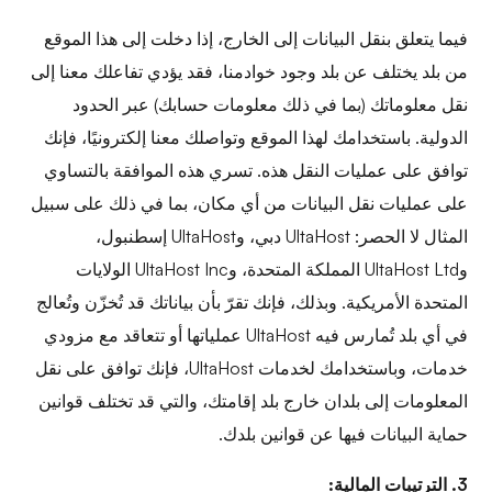
فيما يتعلق بنقل البيانات إلى الخارج، إذا دخلت إلى هذا الموقع
من بلد يختلف عن بلد وجود خوادمنا، فقد يؤدي تفاعلك معنا إلى
نقل معلوماتك (بما في ذلك معلومات حسابك) عبر الحدود
الدولية. باستخدامك لهذا الموقع وتواصلك معنا إلكترونيًا، فإنك
توافق على عمليات النقل هذه. تسري هذه الموافقة بالتساوي
على عمليات نقل البيانات من أي مكان، بما في ذلك على سبيل
المثال لا الحصر: UltaHost دبي، وUltaHost إسطنبول،
وUltaHost Ltd المملكة المتحدة، وUltaHost Inc الولايات
المتحدة الأمريكية. وبذلك، فإنك تقرّ بأن بياناتك قد تُخزّن وتُعالج
في أي بلد تُمارس فيه UltaHost عملياتها أو تتعاقد مع مزودي
خدمات، وباستخدامك لخدمات UltaHost، فإنك توافق على نقل
المعلومات إلى بلدان خارج بلد إقامتك، والتي قد تختلف قوانين
حماية البيانات فيها عن قوانين بلدك.
3. الترتيبات المالية: