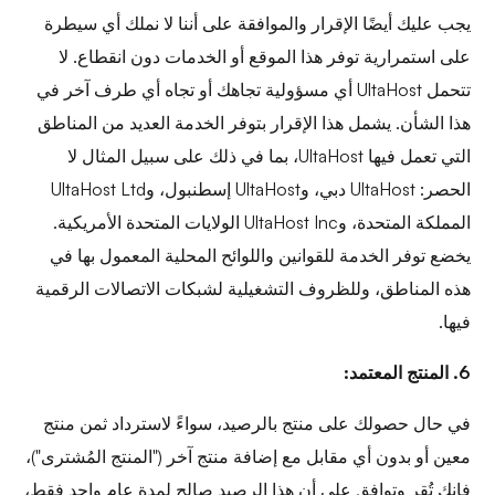
يجب عليك أيضًا الإقرار والموافقة على أننا لا نملك أي سيطرة
على استمرارية توفر هذا الموقع أو الخدمات دون انقطاع. لا
تتحمل UltaHost أي مسؤولية تجاهك أو تجاه أي طرف آخر في
هذا الشأن. يشمل هذا الإقرار بتوفر الخدمة العديد من المناطق
التي تعمل فيها UltaHost، بما في ذلك على سبيل المثال لا
الحصر: UltaHost دبي، وUltaHost إسطنبول، وUltaHost Ltd
المملكة المتحدة، وUltaHost Inc الولايات المتحدة الأمريكية.
يخضع توفر الخدمة للقوانين واللوائح المحلية المعمول بها في
هذه المناطق، وللظروف التشغيلية لشبكات الاتصالات الرقمية
فيها.
6. المنتج المعتمد:
في حال حصولك على منتج بالرصيد، سواءً لاسترداد ثمن منتج
معين أو بدون أي مقابل مع إضافة منتج آخر ("المنتج المُشترى")،
فإنك تُقر وتوافق على أن هذا الرصيد صالح لمدة عام واحد فقط،