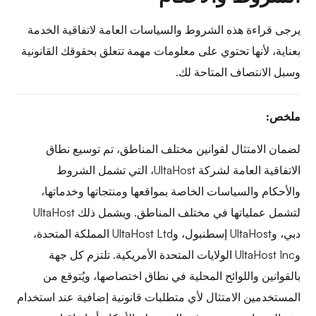
يرجى قراءة هذه الشروط والسياسات العامة لاتفاقية الخدمة
بعناية، لأنها تحتوي على معلومات مهمة تتعلق بحقوقك القانونية
وسبل الانتصاف المتاحة لك.
ملخص:
لضمان الامتثال لقوانين مختلف المناطق، تم توسيع نطاق
الاتفاقية العامة لشركة UltaHost، التي تشمل الشروط
والأحكام والسياسات الخاصة بمواقعها ومنتجاتها وخدماتها،
لتشمل عملياتها في مختلف المناطق. ويشمل ذلك UltaHost
دبي، وUltaHost إسطنبول، وUltaHost Ltd المملكة المتحدة،
وUltaHost Inc الولايات المتحدة الأمريكية. تلتزم كل جهة
بالقوانين واللوائح المحلية في نطاق اختصاصها، ويُتوقع من
المستخدمين الامتثال لأي متطلبات قانونية إضافية عند استخدام