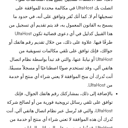
اتصلت بك UltaHost في مكالمة محددة للموافقة على
تسجيلها أم لا. كما أنك تُقر وتوافق على أنه، في حدود ما
يسمح به القانون المعمول به، قد يتم تقديم أي تسجيل من
هذا القبيل كدليل في أي دعوى قضائية تكون UltaHost
طرفًا فيها. علاوة على ذلك، من خلال تقديم رقم هاتفك أو
جوالك، فإنك توافق على تلقي مكالمات تسويقية من
UltaHost أو نيابةً عنها، والتي قد تبدأ بواسطة نظام اتصال
هاتفي آلي، وقد تستخدم صوتًا اصطناعيًا أو مسجلاً مسبقًا.
أنت تُدرك أن منح الموافقة لا يعني شراء أي منتج أو خدمة
من UltaHost.
بالإضافة إلى ذلك، بمشاركتك رقم هاتفك الجوال، فإنك
توافق على تلقي رسائل ترويجية فورية من أو لصالح شركة
UltaHost، والتي قد تُرسل عبر نظام اتصال هاتفي آلي. أنت
تُدرك أن هذه الموافقة لا تعني شراء أي منتج أو خدمة من
UltaHost. قد تُطبق رسوم على الرسائل والبيانات.