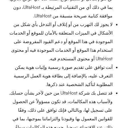
بما في ذلك أي من التقنيات المرتبطة بـ UltaHost، دون
موافقة كتابية صريحة مسبقة من UltaHost.
لا يجوز لك التهرب من أو إتلاف أو التدخل بأي شكل من
الأشكال في الميزات المتعلقة بالأمان للموقع أو الخدمات
الموجودة في هذا الموقع أو دعم القيود المفروضة على
استخدام هذا الموقع أو الخدمات الموجودة فيه أو محتوى
UltaHost أو محتوى المستخدم فيه.
أنت توافق على تقديم صورة رسمية وإثبات هوية يمكن
التعرف عليه، بالإضافة إلى بطاقة هوية العمل الرسمية
المطلوبة لتأكيد الشخصية عند ذكرها.
قد تتصل بك شركة UltaHost من حين لآخر بشأن حسابك.
ولأسباب هذه المكالمات، قد تكون مسؤولاً عن الحصول
على تسجيل لها، وبالتالي فإنك توافق على ذلك، وفقًا
للقوانين المعمول بها وقيودنا والتزاماتنا بموجبها، بما في
ذلك، عند الاقتضاء، تسجيل جميع هذه المكالمات سواءً