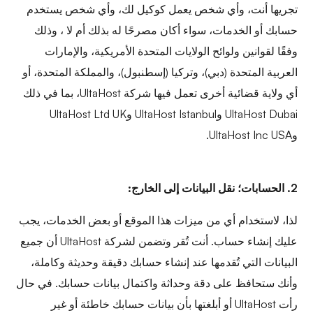
تجريها أنت، وأي شخص يعمل كوكيل لك، وأي شخص يستخدم
حسابك أو الخدمات،
سواء أكان مصرحًا له بذلك أم لا
، وذلك
وفقًا لقوانين ولوائح الولايات المتحدة الأمريكية، والإمارات
العربية المتحدة (دبي)، وتركيا (إسطنبول)، والمملكة المتحدة، أو
أي ولاية قضائية أخرى تعمل فيها شركة UltaHost، بما في ذلك
UltaHost Dubai وUltaHost Istanbul وUltaHost Ltd UK
وUltaHost Inc USA.
2. الحسابات؛ نقل البيانات إلى الخارج:
لذا، لاستخدام أي من ميزات هذا الموقع أو بعض الخدمات، يجب
عليك إنشاء حساب. أنت تُقر وتضمن لشركة UltaHost أن جميع
البيانات التي تُقدمها عند إنشاء حسابك دقيقة وحديثة وكاملة،
وأنك ستحافظ على دقة وحداثة واكتمال بيانات حسابك. في حال
رأت UltaHost أو أبلغتها بأن بيانات حسابك خاطئة أو غير