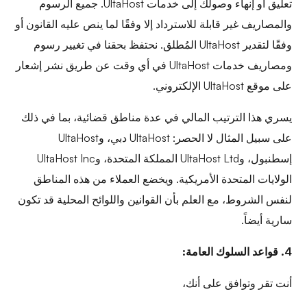
تعليق أو إنهاء وصولك إلى خدمات UltaHost. جميع الرسوم
والمصاريف غير قابلة للاسترداد إلا وفقًا لما ينص عليه القانون أو
وفقًا لتقدير UltaHost المُطلق. نحتفظ بحقنا في تغيير رسوم
ومصاريف خدمات UltaHost في أي وقت عن طريق نشر إشعار
على موقع UltaHost الإلكتروني.
يسري هذا الترتيب المالي في عدة مناطق قضائية، بما في ذلك
على سبيل المثال لا الحصر: UltaHost دبي، وUltaHost
إسطنبول، وUltaHost Ltd المملكة المتحدة، وUltaHost Inc
الولايات المتحدة الأمريكية. ويخضع العملاء من هذه المناطق
لنفس الشروط، مع العلم بأن القوانين واللوائح المحلية قد تكون
سارية أيضاً.
4. قواعد السلوك العامة:
أنت تقر وتوافق على أنك،