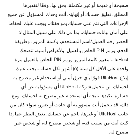
صحيحة أو قديمة أو غير مكتملة، يحق لها، وفقًا لتقديرها
المطلق، تعليق حسابك أو إنهاؤه. أنت وحدك المسؤول عن جميع
الإجراءات التي تتم على حسابك بموافقتك، ويجب عليك الحفاظ
على أمان بيانات حسابك، بما في ذلك على سبيل المثال لا
الحصر رقم العميل/اسم المستخدم، وكلمة المرور، وطريقة
الدفع، ورمز PIN الخاص بالعميل. ولأغراض أمنية، تنصحك
UltaHost بتغيير كلمة المرور ورمز PIN الخاص بالعميل مرة
واحدة على الأقل كل ستة (6) أشهر لكل حساب. يجب عليك
إبلاغ UltaHost فورًا بأي خرق أمني أو استخدام غير مصرح به
لحسابك. لن تتحمل شركة UltaHost أي مسؤولية عن أي
خسارة تتكبدها نتيجة أي استخدام غير مصرح به لحسابك. ومع
ذلك، قد تتحمل أنت مسؤولية أي حادث أو ضرر، سواء كان من
جانب UltaHost أو غيرها، ناجم عن حسابك، بغض النظر عما إذا
كنت أنت من تسبب فيه، أو شخص مصرح له، أو شخص غير
مصرح له.