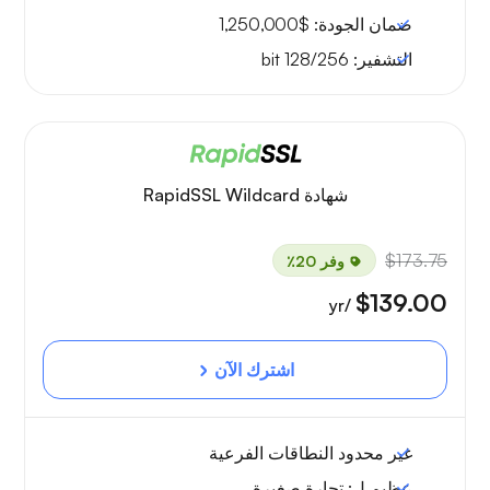
ضمان الجودة:
$1,250,000
التشفير:
128/256 bit
شهادة RapidSSL Wildcard
$173.75
وفر 20٪
$139.00
/yr
اشترك الآن
غير محدود
النطاقات الفرعية
عظيم ل:
تجارة صغيرة