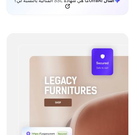
اسأل UltaAI
ما هي شهادة SSL المثالية بالنسبة لي؟