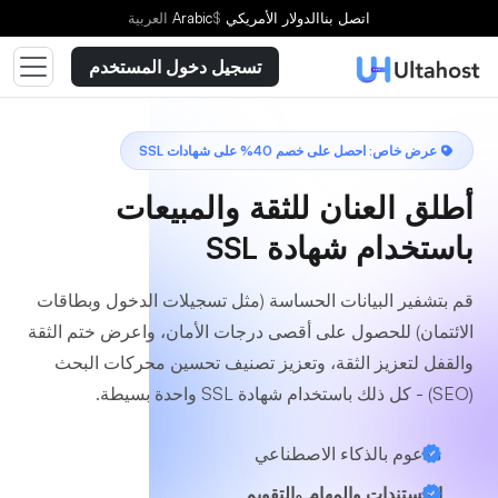
اختر خطة
اتصل بنا
الدولار الأمريكي
$
Arabic
العربية
تسجيل دخول المستخدم
عرض خاص: احصل على خصم 40% على شهادات SSL
أطلق العنان للثقة والمبيعات
باستخدام شهادة SSL
قم بتشفير البيانات الحساسة (مثل تسجيلات الدخول وبطاقات
الائتمان) للحصول على أقصى درجات الأمان، واعرض ختم الثقة
والقفل لتعزيز الثقة، وتعزيز تصنيف تحسين محركات البحث
(SEO) - كل ذلك باستخدام شهادة SSL واحدة بسيطة.
مدعوم بالذكاء الاصطناعي
المستندات والمهام
و
التقويم