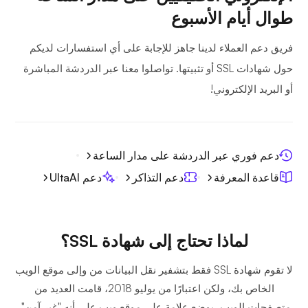
طوال أيام الأسبوع
فريق دعم العملاء لدينا جاهز للإجابة على أي استفسارات لديكم
حول شهادات SSL أو تثبيتها. تواصلوا معنا عبر الدردشة المباشرة
أو البريد الإلكتروني!
دعم فوري عبر الدردشة على مدار الساعة
قاعدة المعرفة
دعم التذاكر
دعم UltaAI
لماذا تحتاج إلى شهادة SSL؟
لا تقوم شهادة SSL فقط بتشفير نقل البيانات من وإلى موقع الويب
الخاص بك، ولكن اعتبارًا من يوليو 2018، قامت العديد من
متصفحات الويب، بوضع علامة على موقع ويب على أنه "غير آمن"،