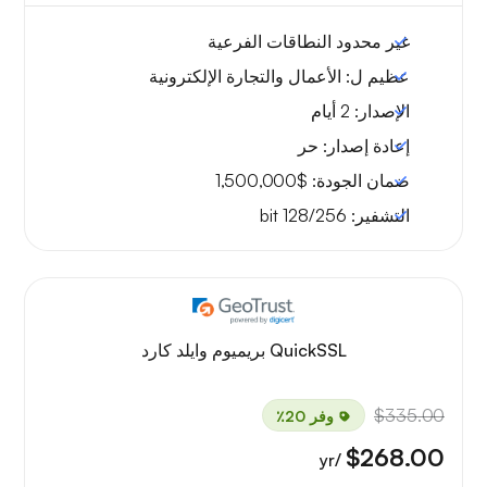
غير محدود
النطاقات الفرعية
عظيم ل:
الأعمال والتجارة الإلكترونية
الإصدار:
2 أيام
إعادة إصدار:
حر
ضمان الجودة:
$1,500,000
التشفير:
128/256 bit
QuickSSL بريميوم وايلد كارد
$335.00
وفر 20٪
$268.00
/yr