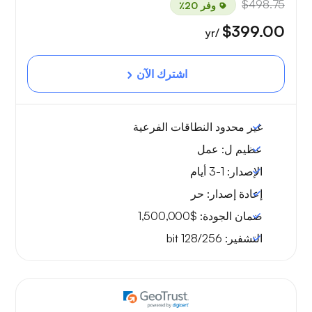
$498.75
وفر 20٪
$399.00
/yr
اشترك الآن
غير محدود
النطاقات الفرعية
عظيم ل:
عمل
الإصدار:
1-3 أيام
إعادة إصدار:
حر
ضمان الجودة:
$1,500,000
التشفير:
128/256 bit