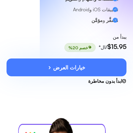
تطبيقات iOS وAndroid
مُشفَّر
و
مؤمَّن
يبدأ من
$15.95
/ال*
خصم 20%
خيارات العرض
ابدأ بدون مخاطرة