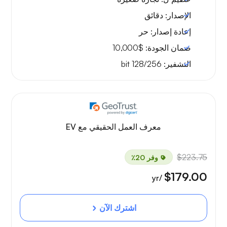
الإصدار:
دقائق
إعادة إصدار:
حر
ضمان الجودة:
$10,000
التشفير:
128/256 bit
معرف العمل الحقيقي مع EV
$223.75
وفر 20٪
$179.00
/yr
اشترك الآن