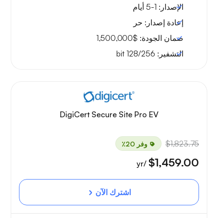
الإصدار:
1-5 أيام
إعادة إصدار:
حر
ضمان الجودة:
$1,500,000
التشفير:
128/256 bit
DigiCert Secure Site Pro EV
$1,823.75
وفر 20٪
$1,459.00
/yr
اشترك الآن