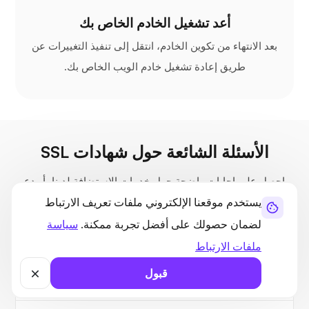
أعد تشغيل الخادم الخاص بك
بعد الانتهاء من تكوين الخادم، انتقل إلى تنفيذ التغييرات عن
طريق إعادة تشغيل خادم الويب الخاص بك.
الأسئلة الشائعة حول شهادات SSL
احصل على إجابات واضحة حول خدمات الاستضافة لدينا، أو دع
UltaAI تساعدك على الفور.
يستخدم موقعنا الإلكتروني ملفات تعريف الارتباط
لضمان حصولك على أفضل تجربة ممكنة.
سياسة
ملفات الارتباط
لماذا أحتاج إلى شهادة SSL؟
قبول
ما هي أنواع شهادات SSL المتوفرة؟