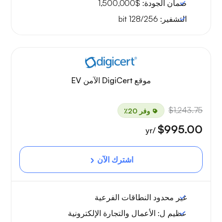
ضمان الجودة:
$1,500,000
التشفير:
128/256 bit
موقع DigiCert الآمن EV
$1,243.75
وفر 20٪
$995.00
/yr
اشترك الآن
غير محدود
النطاقات الفرعية
عظيم ل:
الأعمال والتجارة الإلكترونية