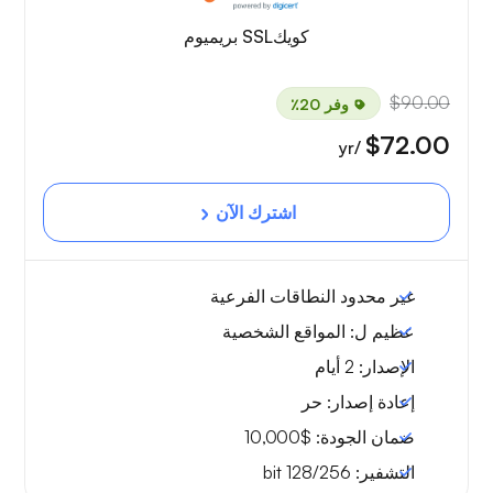
كويكSSL بريميوم
$90.00
وفر 20٪
$72.00
/yr
اشترك الآن
غير محدود
النطاقات الفرعية
عظيم ل:
المواقع الشخصية
الإصدار:
2 أيام
إعادة إصدار:
حر
ضمان الجودة:
$10,000
التشفير:
128/256 bit