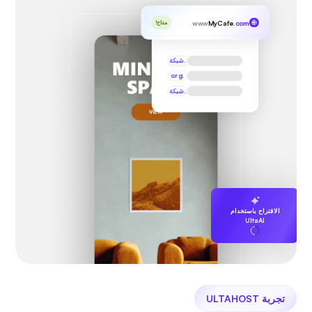
www
MyCafe
.com
متاح!
.شبكة
.org
.شبكة
الاقتراح باستخدام
UltaAI
تجربة ULTAHOST