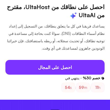
احصل على نطاقك من UltaHost، مقترح
من UltaAI
يساعدك فريقنا في كل ما يتعلق بنطاقك، من التسجيل إلى إعداد
نظام أسماء النطاقات (DNS). سواءً كنت بحاجة إلى مساعدة في
توجيه نطاقك، أو تحديث سجلاته، أو ربطه باستضافتك، فإن خبرائنا
الودودين جاهزون لمساعدتك في أي وقت.
احصل على المجال
خصم 30%
- ينتهي في
54
s
:
59
m
:
11
h