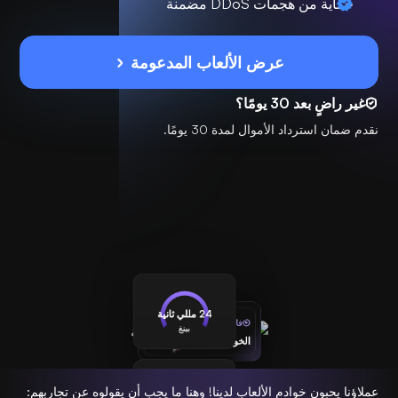
حماية من هجمات DDoS مضمنة
عرض الألعاب المدعومة
غير راضٍ بعد 30 يومًا؟
نقدم ضمان استرداد الأموال لمدة 30 يومًا.
24 مللي ثانية
فائق السرعة
بينغ
الخوادم العالمية
متصل
عملاؤنا يحبون خوادم الألعاب لدينا! وهنا ما يجب أن يقولوه عن تجاربهم: