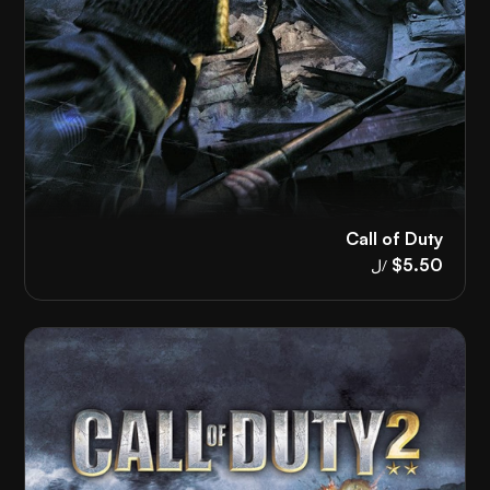
Call of Duty
$5.50
/ل