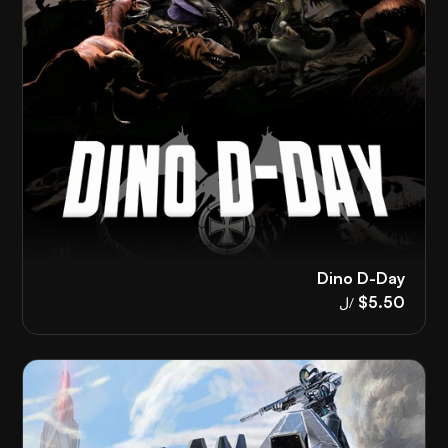
Dino D-Day
$5.50
/ل