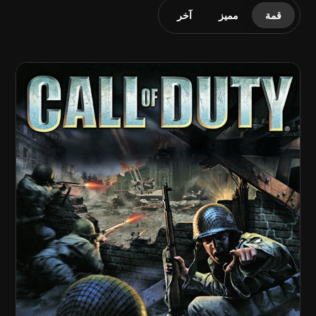
قمة
مميز
آخر