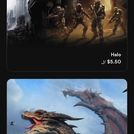
Halo
$5.50
/ل