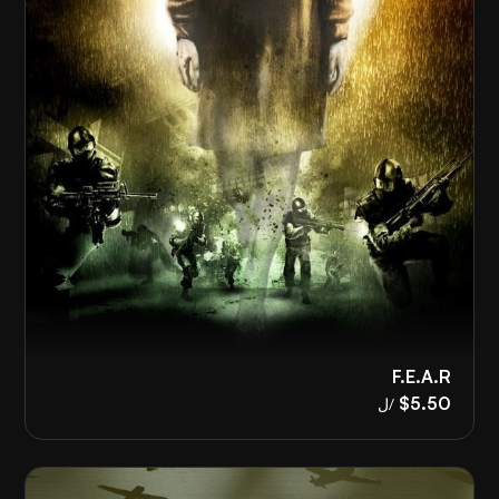
F.E.A.R
$5.50
/ل