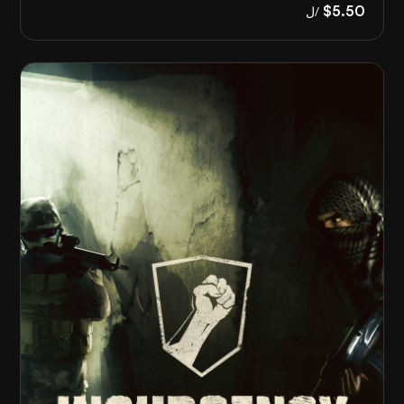
$5.50
/ل