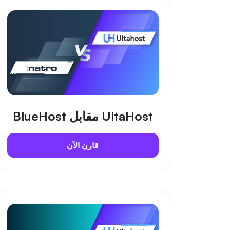
UltaHost مقابل BlueHost
قارن الآن