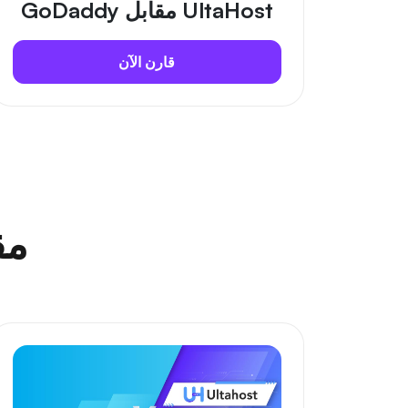
UltaHost مقابل GoDaddy
قارن الآن
مق