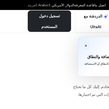
اتصل بنا
قاعدة المعرفة
الدولار الأمريكي
$
Arabic
العربية
تسجيل دخول
الدردشة مع
المستخدم
UltaAI
يب
افة والنطاق
بالنطاق أو الاستضافة.
خادم. إليك كل ما تحتاج
 التي تم اختبارها.