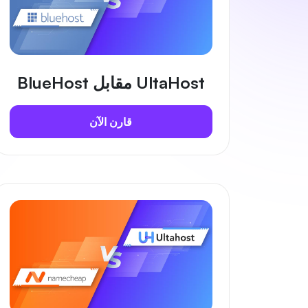
UltaHost مقابل BlueHost
قارن الآن