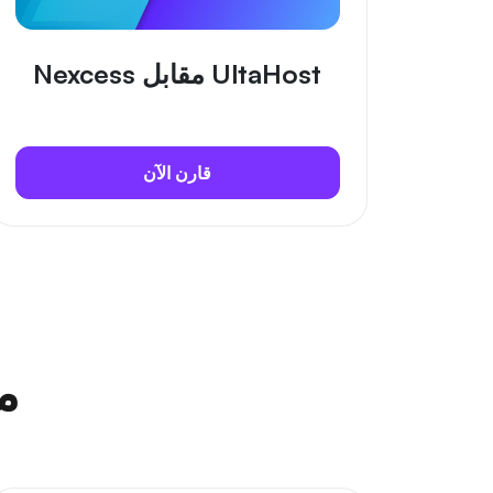
UltaHost مقابل Nexcess
قارن الآن
م