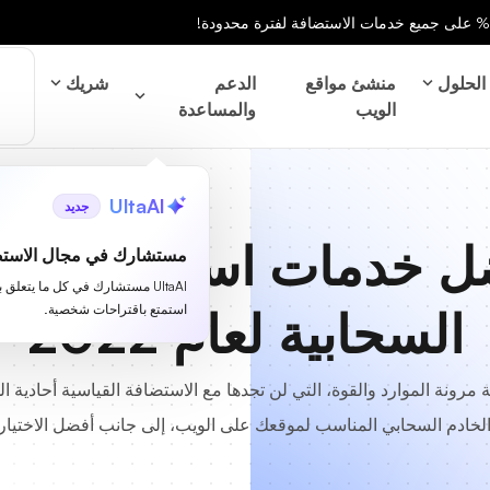
الحلول
منشئ مواقع
الدعم
شريك
الويب
والمساعدة
UltaAI
جديد
ل خدمات استضافة الو
مستشارك في مجال الاستض
UltaAI مستشارك في كل ما يتعلق 
السحابية لعام 2022
استمتع باقتراحات شخصية.
مرونة الموارد والقوة، التي لن تجدها مع الاستضافة القياسية أحادية ال
 الخادم السحابي المناسب لموقعك على الويب، إلى جانب أفضل الاختيارات