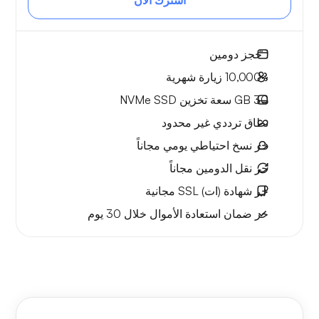
اشترك الآن
1
حجز دومين
~10,000
زيارة شهرية
30 GB
سعة تخزين NVMe SSD
نطاق ترددي
غير محدود
حر
نسخ احتياطي يومي مجاناً
حر
نقل الدومين مجاناً
حر
شهادة (ات) SSL مجانية
حر
ضمان استعادة الأموال
خلال 30 يوم