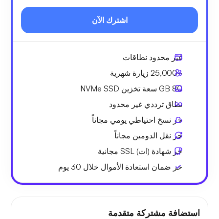
اشترك الآن
غير محدود
نطاقات
~25,000
زيارة شهرية
80 GB
سعة تخزين NVMe SSD
نطاق ترددي
غير محدود
حر
نسخ احتياطي يومي مجاناً
حر
نقل الدومين مجاناً
حر
شهادة (ات) SSL مجانية
حر
ضمان استعادة الأموال
خلال 30 يوم
استضافة مشتركة متقدمة