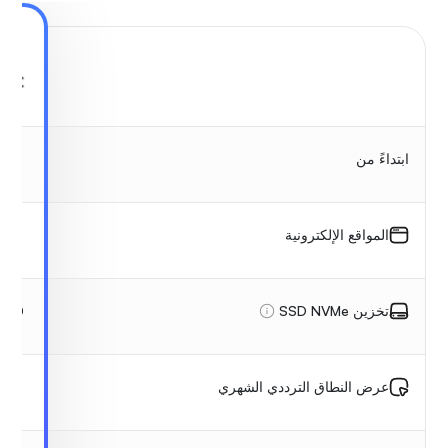
ابتداءً من
المواقع الإلكترونية
80 جيجابايت NVMe
تخزين SSD NVMe
عرض النطاق الترددي الشهري