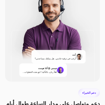
أنت
أرغب في ترقية خادمي. هل يمكنك مساعدتي؟
جيمس @ ألتا هوست
أهلاً ريان، بالتأكيد! اتبع هذه الخطوات...
دعم الخبراء
دعم متواصل على مدار الساعة طوال أيام