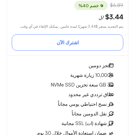
$6.89
خصم 40%
$3.44
/ل
يتم التجديد بسعر
$3.44
شهريًا لمدة عامين. يمكنك الإلغاء في أي وقت.
اشترك الآن
1
حجز دومين
~10,000
زيارة شهرية
30 GB
سعة تخزين NVMe SSD
نطاق ترددي
غير محدود
حر
نسخ احتياطي يومي مجاناً
حر
نقل الدومين مجاناً
حر
شهادة (ات) SSL مجانية
حر
ضمان استعادة الأموال
خلال 30 يوم