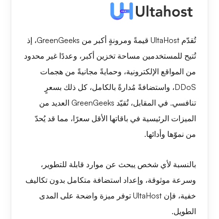
تُقدّم UltaHost قيمةً ومرونةٍ أكبر من GreenGeeks، إذ
تُتيح للمستخدمين مساحة تخزين أكبر، وعددًا غير محدود
من المواقع الإلكترونية، وحمايةً مجانيةً من هجمات
DDoS، واستضافةً مُدارةً بالكامل، كل ذلك بسعرٍ
تنافسي. في المقابل، تُقيّد GreenGeeks العديد من
الميزات الرئيسية في باقاتها الأقل سعرًا، مما قد يُحدّ
من نموّها وأدائها.
بالنسبة لأي شخص يبحث عن موارد قابلة للتطوير،
وسرعة موثوقة، وإعداد استضافة متكامل بدون تكاليف
خفية، فإن UltaHost توفر ميزة واضحة على المدى
الطويل.