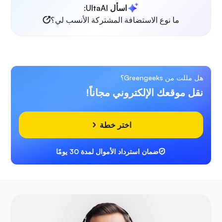
اسأل UltaAI:
ما نوع الاستضافة المشتركة الأنسب لي؟
هل مللت من Greengeeks؟
نقل موقعك الإلكتروني مجاناً!
اختر خطة
ضمان استرداد الأموال لمدة 30 يومًا