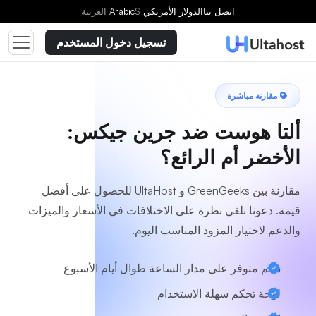
اتصل بنا
الدولار الأمريكي
$
Arabic
العربية
تسجيل دخول المستخدم
مقارنة مباشرة
ألتا هوست ضد جرين جيكس:
الأخضر أم الرائع؟
مقارنة بين GreenGeeks و UltaHost للحصول على أفضل
قيمة. دعونا نلقي نظرة على الاختلافات في الأسعار والميزات
والدعم لاختيار المزود المناسب اليوم.
دعم متوفر على مدار الساعة طوال أيام الأسبوع
لوحة تحكم سهلة الاستخدام