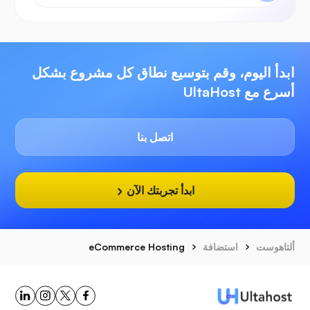
ابدأ اليوم، وقم بتوسيع نطاق كل مشروع بشكل
أسرع مع UltaHost
اتصل بنا
ابدأ تجربتك الآن
ألتاهوست
استضافة
eCommerce Hosting