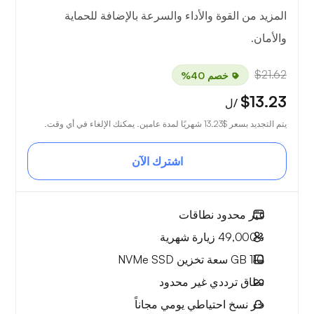
المزيد من القوة والأداء والسرعة بالإضافة للحماية
والأمان.
$21.62
خصم 40%
$13.23
/ل
يتم التجديد بسعر
$13.23
شهريًا لمدة عامين. يمكنك الإلغاء في أي وقت.
اشترك الآن
غير محدود
نطاقات
~49,000
زيارة شهرية
110 GB
سعة تخزين NVMe SSD
نطاق ترددي
غير محدود
حر
نسخ احتياطي يومي مجاناً