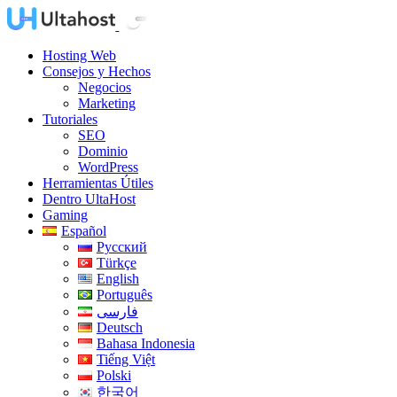
Hosting Web
Consejos y Hechos
Negocios
Marketing
Tutoriales
SEO
Dominio
WordPress
Herramientas Útiles
Dentro UltaHost
Gaming
Español
Русский
Türkçe
English
Português
فارسی
Deutsch
Bahasa Indonesia
Tiếng Việt
Polski
한국어