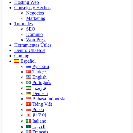
Hosting Web
Consejos y Hechos
Negocios
Marketing
Tutoriales
SEO
Dominio
WordPress
Herramientas Útiles
Dentro UltaHost
Gaming
Español
Русский
Türkçe
English
Português
فارسی
Deutsch
Bahasa Indonesia
Tiếng Việt
Polski
한국어
Italiano
العربية
Français