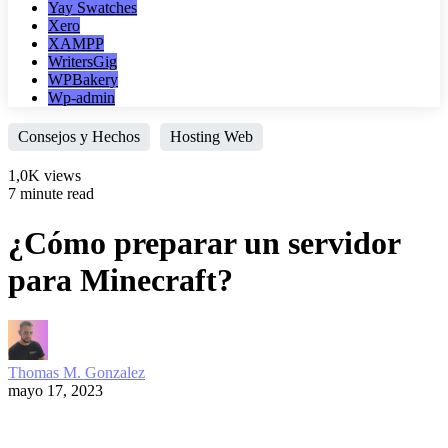
Yay Swatches
Xero
XAMPP
WritersGig
WPBakery
Wp-admin
Consejos y Hechos
Hosting Web
1,0K views
7 minute read
¿Cómo preparar un servidor
para Minecraft?
Thomas M. Gonzalez
mayo 17, 2023