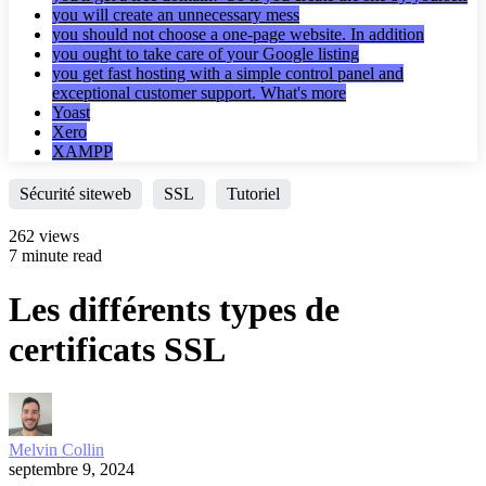
you will create an unnecessary mess
you should not choose a one-page website. In addition
you ought to take care of your Google listing
you get fast hosting with a simple control panel and
exceptional customer support. What's more
Yoast
Xero
XAMPP
Sécurité siteweb
SSL
Tutoriel
262 views
7 minute read
Les différents types de
certificats SSL
Melvin Collin
septembre 9, 2024