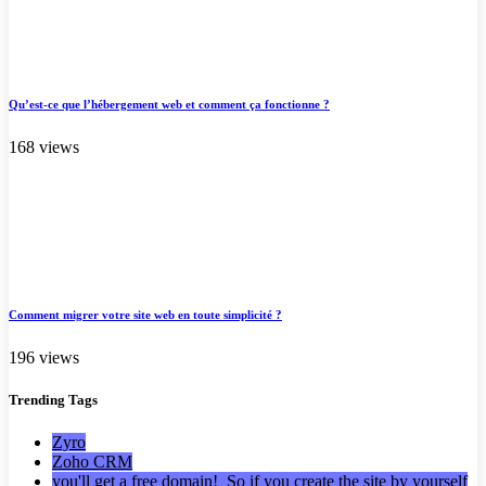
Qu’est-ce que l’hébergement web et comment ça fonctionne ?
168 views
Comment migrer votre site web en toute simplicité ?
196 views
Trending
Tags
Zyro
Zoho CRM
you'll get a free domain! So if you create the site by yourself