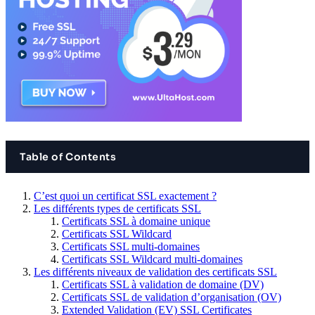
Table of Contents
C’est quoi un certificat SSL exactement ?
Les différents types de certificats SSL
Certificats SSL à domaine unique
Certificats SSL Wildcard
Certificats SSL multi-domaines
Certificats SSL Wildcard multi-domaines
Les différents niveaux de validation des certificats SSL
Certificats SSL à validation de domaine (DV)
Certificats SSL de validation d’organisation (OV)
Extended Validation (EV) SSL Certificates