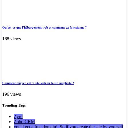
Qu’est-ce que l’hébergement web et comment ça fonctionne ?
168 views
Comment migrer votre site web en toute simplicité ?
196 views
Trending
Tags
Zyro
Zoho CRM
you'll get a free domain! So if you create the site by yourself