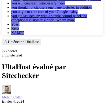
you will create an unnecessary mess
you should not choose a one-page website. In addition
you ought to take care of your Google listing
you get fast hosting with a simple control panel and
exceptional customer support. What's more
Yoast
Xero
XAMPP
À l'intérieur d'UltaHost
772 views
1 minute read
UltaHost évalué par
Sitechecker
Melvin Collin
janvier 4, 2024