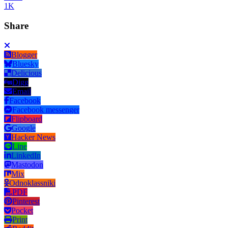
1K
Share
Blogger
Bluesky
Delicious
Digg
Email
Facebook
Facebook messenger
Flipboard
Google
Hacker News
Line
LinkedIn
Mastodon
Mix
Odnoklassniki
PDF
Pinterest
Pocket
Print