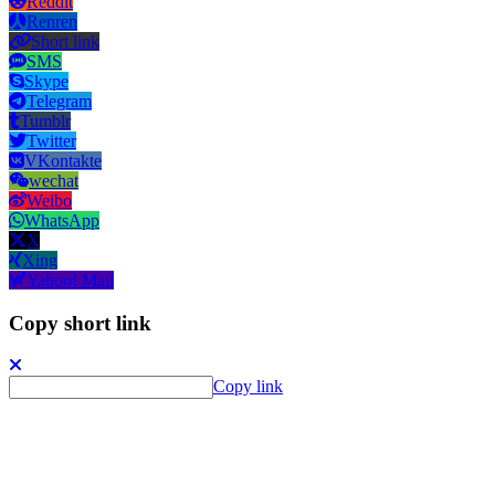
Reddit
Renren
Short link
SMS
Skype
Telegram
Tumblr
Twitter
VKontakte
wechat
Weibo
WhatsApp
X
Xing
Yahoo! Mail
Copy short link
Copy link