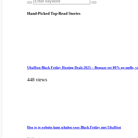
Hand-Picked
Top-Read Stories
UltaHost Black Friday Hosting Deals 2025 – Bespaar tot 80% op snelle, ve
448 views
Hoe je je website kunt schalen voor Black Friday met UltaHost