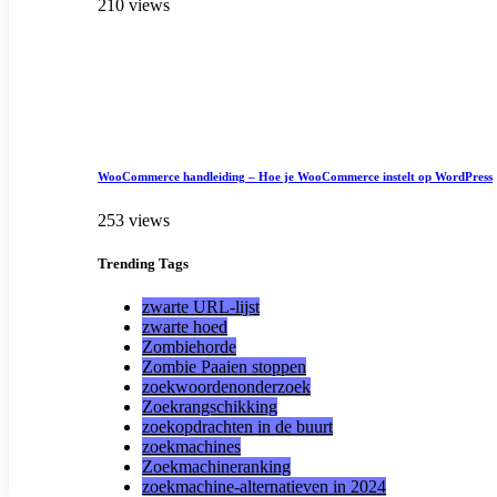
210 views
WooCommerce handleiding – Hoe je WooCommerce instelt op WordPress
253 views
Trending
Tags
zwarte URL-lijst
zwarte hoed
Zombiehorde
Zombie Paaien stoppen
zoekwoordenonderzoek
Zoekrangschikking
zoekopdrachten in de buurt
zoekmachines
Zoekmachineranking
zoekmachine-alternatieven in 2024