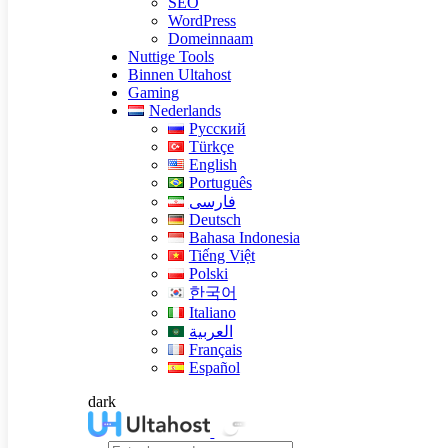
SEO
WordPress
Domeinnaam
Nuttige Tools
Binnen Ultahost
Gaming
Nederlands
Русский
Türkçe
English
Português
فارسی
Deutsch
Bahasa Indonesia
Tiếng Việt
Polski
한국어
Italiano
العربية
Français
Español
dark