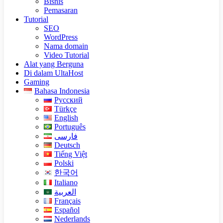
Bisnis
Pemasaran
Tutorial
SEO
WordPress
Nama domain
Video Tutorial
Alat yang Berguna
Di dalam UltaHost
Gaming
Bahasa Indonesia
Русский
Türkçe
English
Português
فارسی
Deutsch
Tiếng Việt
Polski
한국어
Italiano
العربية
Français
Español
Nederlands