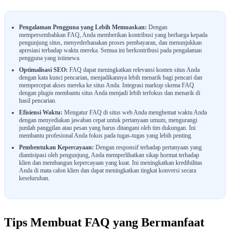
Pengalaman Pengguna yang Lebih Memuaskan:
Dengan
mempersembahkan FAQ, Anda memberikan kontribusi yang berharga kepada
pengunjung situs, menyederhanakan proses pembayaran, dan menunjukkan
apresiasi terhadap waktu mereka. Semua ini berkontribusi pada pengalaman
pengguna yang istimewa.
Optimalisasi SEO:
FAQ dapat meningkatkan relevansi konten situs Anda
dengan kata kunci pencarian, menjadikannya lebih menarik bagi pencari dan
mempercepat akses mereka ke situs Anda. Integrasi markup skema FAQ
dengan plugin membantu situs Anda menjadi lebih terfokus dan menarik di
hasil pencarian.
Efisiensi Waktu:
Mengatur FAQ di situs web Anda menghemat waktu Anda
dengan menyediakan jawaban cepat untuk pertanyaan umum, mengurangi
jumlah panggilan atau pesan yang harus ditangani oleh tim dukungan. Ini
membantu profesional Anda fokus pada tugas-tugas yang lebih penting.
Pembentukan Kepercayaan:
Dengan responsif terhadap pertanyaan yang
diantisipasi oleh pengunjung, Anda memperlihatkan sikap hormat terhadap
klien dan membangun kepercayaan yang kuat. Ini meningkatkan kredibilitas
Anda di mata calon klien dan dapat meningkatkan tingkat konversi secara
keseluruhan.
Tips Membuat FAQ yang Bermanfaat