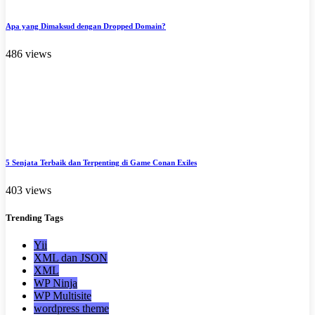
Apa yang Dimaksud dengan Dropped Domain?
486 views
5 Senjata Terbaik dan Terpenting di Game Conan Exiles
403 views
Trending
Tags
Yii
XML dan JSON
XML
WP Ninja
WP Multisite
wordpress theme