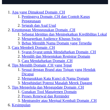
Apa yang Dimaksud Domain .CH
Pentingnya Domain .CH dan Contoh Kasus
Penggunaan
Sejarah dan Asal Usul
Keuntungan Menggunakan Domain .CH
Sebagai Identitas dan Meningkatkan Kredibilitas Lokal
Menargetkan Audience Khusus Swiss
Bebas Memilih Nama Domain yang Tersedia
Cara Membeli Domain .CH
Syarat-Syarat untuk Mendaftarkan Domain .CH
Memilih dan Menentukan Registrar Domain
Cara Mendaftarkan Domain .CH
Tips Memilih Domain .CH yang Tepat
Sesuai dengan Brand atau Tujuan yang Hendak
Dicapai
Memasukkan Kata Kunci di Nama Domain
Menghindari Potensi Masalah Merek Dagang
Tips Mengelola dan Mengupdate Domain .CH
Gunakan Tool Manajemen Domain
Proses Renewal dan Reminder
Mentransfer atau Menjual Kembali Domain .CH
Kesimpulan