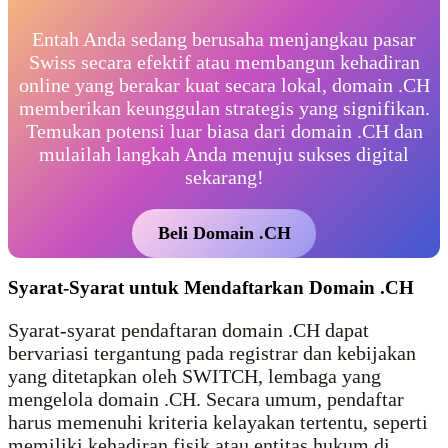
Entah Anda sedang berusaha menjangkau pasar
Swiss secara efektif atau membangun kehadiran
online yang berakar kuat secara lokal, domain .CH
memberikan keunggulan strategis yang signifikan.
Temukan potensi luar biasa dari domain .CH dan
mulailah langkah Anda menuju sukses digital
sekarang!
Beli Domain .CH
Syarat-Syarat untuk Mendaftarkan Domain .CH
Syarat-syarat pendaftaran domain .CH dapat
bervariasi tergantung pada registrar dan kebijakan
yang ditetapkan oleh SWITCH, lembaga yang
mengelola domain .CH. Secara umum, pendaftar
harus memenuhi kriteria kelayakan tertentu, seperti
memiliki kehadiran fisik atau entitas hukum di