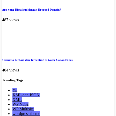
Apa yang Dimaksud dengan Dropped Domain?
487 views
5 Senjata Terbaik dan Terpenting di Game Conan Exiles
404 views
Trending
Tags
Yii
XML dan JSON
XML
WP Ninja
WP Multisite
wordpress theme