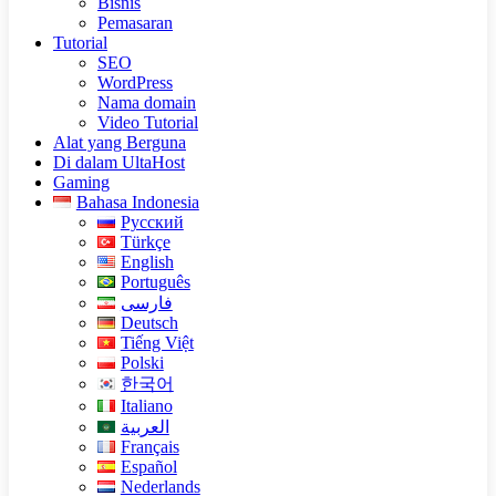
Bisnis
Pemasaran
Tutorial
SEO
WordPress
Nama domain
Video Tutorial
Alat yang Berguna
Di dalam UltaHost
Gaming
Bahasa Indonesia
Русский
Türkçe
English
Português
فارسی
Deutsch
Tiếng Việt
Polski
한국어
Italiano
العربية
Français
Español
Nederlands