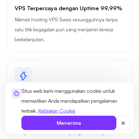
VPS Terpercaya dengan Uptime 99,99%
Nikmati hosting VPS Swiss sesungguhnya tanpa
satu titik kegagalan pun yang menjamin kinerja
berkelanjutan.
Situs web kami menggunakan cookie untuk
Hosting VPS Swiss yang Sangat
memastikan Anda mendapatkan pengalaman
Dioptimalkan
terbaik.
Kebijakan Cookie
Manfaatkan hosting VPS tangguh yang didukung
oleh CPU SuperMicro AMD EPYC yang
Menerima
menyediakan redundansi jaringan dan daya