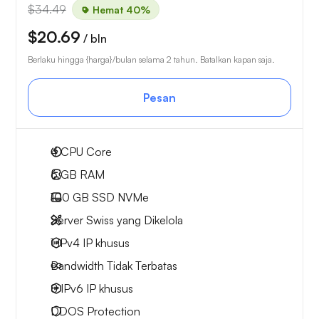
$34.49
Hemat 40%
$20.69
/ bln
Berlaku hingga {harga}/bulan selama 2 tahun. Batalkan kapan saja.
Pesan
4
CPU Core
6 GB
RAM
100 GB
SSD NVMe
Server Swiss yang Dikelola
1 IPv4
IP khusus
Bandwidth Tidak Terbatas
8 IPv6
IP khusus
DDOS Protection