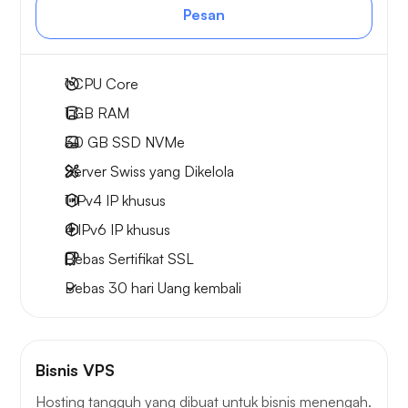
Pesan
1
CPU Core
1 GB
RAM
30 GB
SSD NVMe
Server Swiss yang Dikelola
1 IPv4
IP khusus
4 IPv6
IP khusus
Bebas
Sertifikat SSL
Bebas
30 hari
Uang kembali
Bisnis VPS
Hosting tangguh yang dibuat untuk bisnis menengah.