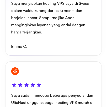
Saya menyiapkan hosting VPS saya di Swiss
dalam waktu kurang dari satu menit, dan
berjalan lancar. Sempurna jika Anda
menginginkan layanan yang andal dengan
Sinar-X
harga terjangkau.
Emma C.
Rasa takjub
tabung permainan
Saya sudah mencoba beberapa penyedia, dan
UltaHost unggul sebagai hosting VPS murah di