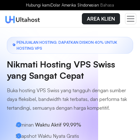
Pilih Paket
Hubungi kami
Dolar Amerika
$
Indonesian
Bahasa
AREA KLIEN
PENJUALAN HOSTING: DAPATKAN DISKON 40% UNTUK
HOSTING VPS
Nikmati Hosting VPS Swiss
yang Sangat Cepat
Buka hosting VPS Swiss yang tangguh dengan sumber
daya fleksibel, bandwidth tak terbatas, dan performa tak
tertandingi, semuanya dengan harga kompetitif.
Jaminan
Waktu Aktif 99,99%
Snapshot Waktu Nyata Gratis