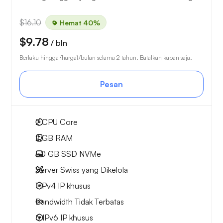
$16.10
Hemat 40%
$9.78
/ bln
Berlaku hingga {harga}/bulan selama 2 tahun. Batalkan kapan saja.
Pesan
2
CPU Core
2 GB
RAM
50 GB
SSD NVMe
Server Swiss yang Dikelola
1 IPv4
IP khusus
Bandwidth Tidak Terbatas
6 IPv6
IP khusus