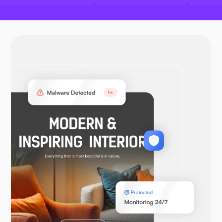
Buruh pelabuhan
VPN terbuka
WooCommerce
Bahasa Pemrograman Laravel