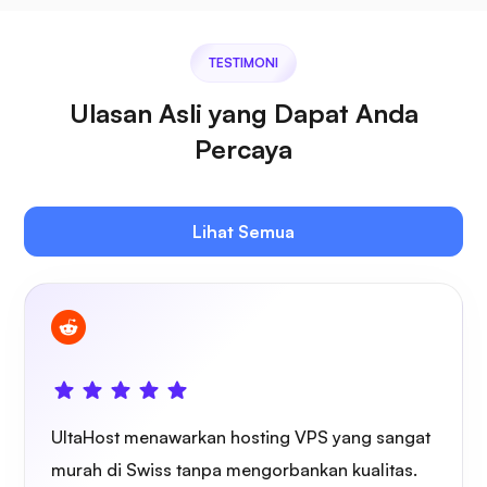
Jitsi
TESTIMONI
Ulasan Asli yang Dapat Anda
Percaya
Plex
Lihat Semua
Siaran sendiri
UltaHost menawarkan hosting VPS yang sangat
Pelindung kawat
murah di Swiss tanpa mengorbankan kualitas.