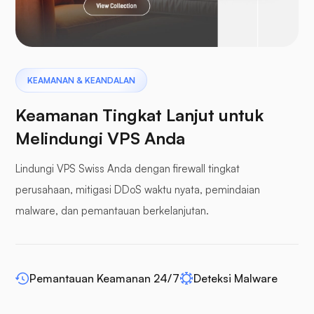
Pterodactyl
KEAMANAN & KEANDALAN
Keamanan Tingkat Lanjut untuk
Melindungi VPS Anda
Lindungi VPS Swiss Anda dengan firewall tingkat
Panel penyangga
perusahaan, mitigasi DDoS waktu nyata, pemindaian
malware, dan pemantauan berkelanjutan.
WP-memperluas
Pemantauan Keamanan 24/7
Deteksi Malware