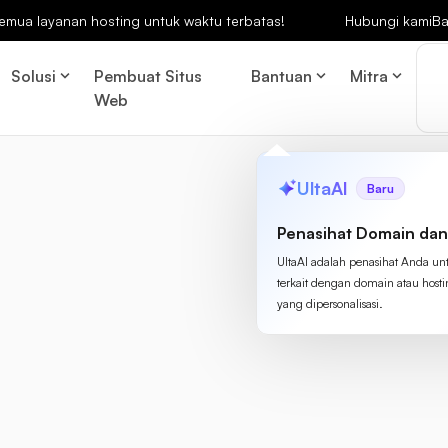
emua layanan hosting untuk waktu terbatas!
Hubungi kami
Ba
Solusi
Pembuat Situs
Bantuan
Mitra
Web
UltaAI
Baru
Penasihat Domain dan
UltaAI adalah penasihat Anda un
terkait dengan domain atau host
yang dipersonalisasi.