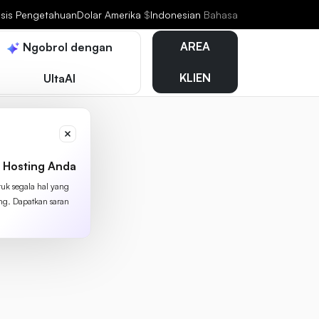
sis Pengetahuan
Dolar Amerika
$
Indonesian
Bahasa
AREA
Ngobrol dengan
KLIEN
UltaAI
 Hosting Anda
tuk segala hal yang
ing. Dapatkan saran