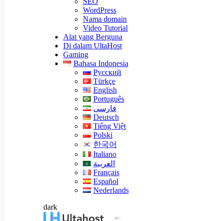
SEO
WordPress
Nama domain
Video Tutorial
Alat yang Berguna
Di dalam UltaHost
Gaming
Bahasa Indonesia
Русский
Türkçe
English
Português
فارسی
Deutsch
Tiếng Việt
Polski
한국어
Italiano
العربية
Français
Español
Nederlands
dark