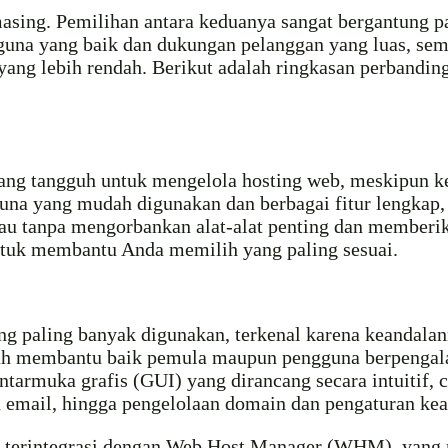
asing. Pemilihan antara keduanya sangat bergantung pa
guna yang baik dan dukungan pelanggan yang luas, se
 yang lebih rendah. Berikut adalah ringkasan perband
ng tangguh untuk mengelola hosting web, meskipun ke
na yang mudah digunakan dan berbagai fitur lengkap, m
kau tanpa mengorbankan alat-alat penting dan memberi
 untuk membantu Anda memilih yang paling sesuai.
yang paling banyak digunakan, terkenal karena keandal
elah membantu baik pemula maupun pengguna berpengal
armuka grafis (GUI) yang dirancang secara intuitif,
an email, hingga pengelolaan domain dan pengaturan ke
nel terintegrasi dengan Web Host Manager (WHM), yan