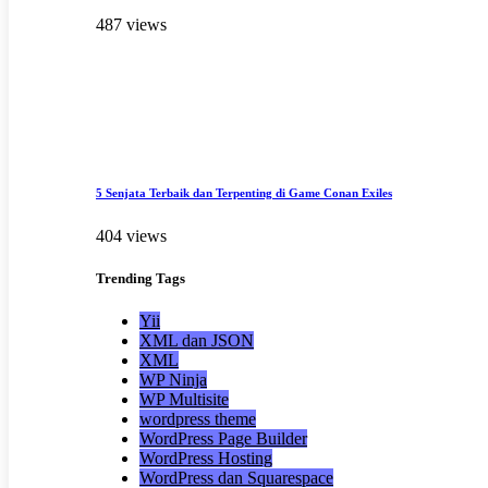
487 views
5 Senjata Terbaik dan Terpenting di Game Conan Exiles
404 views
Trending
Tags
Yii
XML dan JSON
XML
WP Ninja
WP Multisite
wordpress theme
WordPress Page Builder
WordPress Hosting
WordPress dan Squarespace