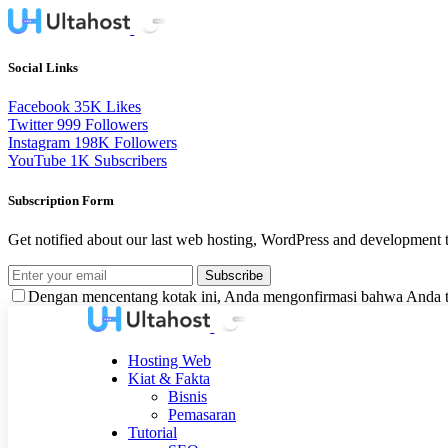
Social Links
Facebook
35K
Likes
Twitter
999
Followers
Instagram
198K
Followers
YouTube
1K
Subscribers
Subscription Form
Get notified about our last web hosting, WordPress and development t
Subscribe
Dengan mencentang kotak ini, Anda mengonfirmasi bahwa Anda te
Hosting Web
Kiat & Fakta
Bisnis
Pemasaran
Tutorial