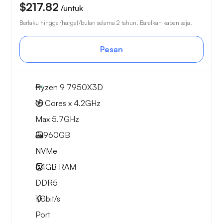
$217.82
/untuk
Berlaku hingga {harga}/bulan selama 2 tahun. Batalkan kapan saja.
Pesan
Ryzen 9 7950X3D
16 Cores x 4.2GHz
Max 5.7GHz
2x
960GB
NVMe
64GB
RAM
DDR5
1
Gbit/s
Port