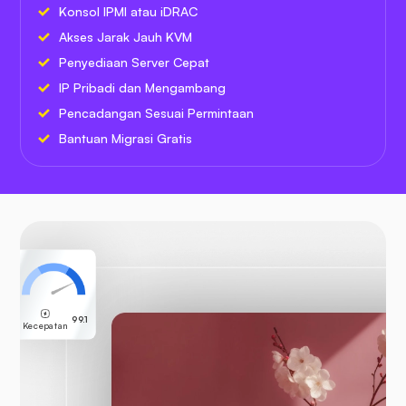
Konsol IPMI atau iDRAC
Akses Jarak Jauh KVM
Penyediaan Server Cepat
IP Pribadi dan Mengambang
Pencadangan Sesuai Permintaan
Bantuan Migrasi Gratis
99.1
Kecepatan