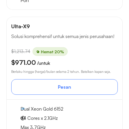
Port
Ulta-X9
Solusi komprehensif untuk semua jenis perusahaan!
$1,213.74
Hemat 20%
$971.00
/untuk
Berlaku hingga {harga}/bulan selama 2 tahun. Batalkan kapan saja.
Pesan
Dual Xeon Gold 6152
44 Cores x 2.1GHz
Max 3.7GHz