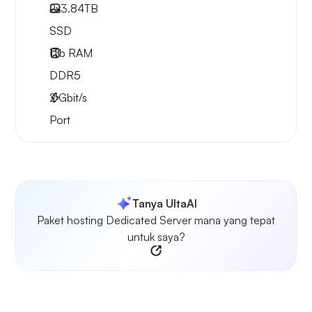
2x
3.84TB
SSD
1Tb
RAM
DDR5
2
Gbit/s
Port
Tanya UltaAI
Paket hosting Dedicated Server mana yang tepat
untuk saya?