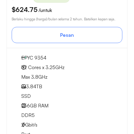
$624.75
/untuk
Berlaku hingga {harga}/bulan selama 2 tahun. Batalkan kapan saja.
Pesan
EPYC 9354
32 Cores x 3.25GHz
Max 3.8GHz
2x
3.84TB
SSD
256GB
RAM
DDR5
2
Gbit/s