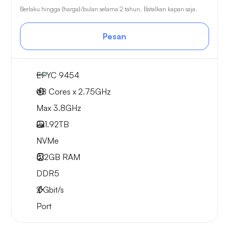
Berlaku hingga {harga}/bulan selama 2 tahun. Batalkan kapan saja.
Pesan
EPYC 9454
48 Cores x 2.75GHz
Max 3.8GHz
2x
1.92TB
NVMe
512GB
RAM
DDR5
2
Gbit/s
Port