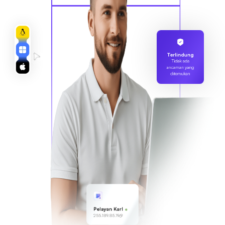
Terlindung
Tidak ada
ancaman yang
ditemukan
Pelayan Karl
255.189.85.19