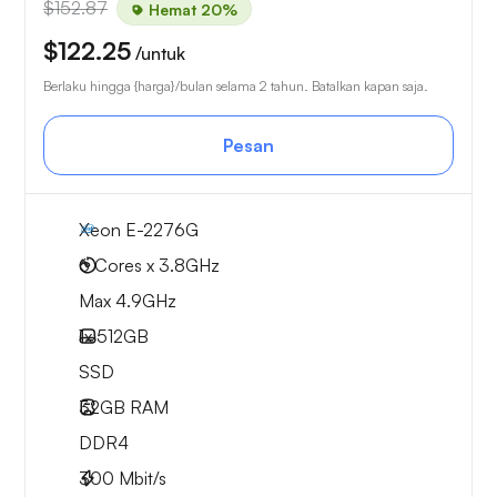
$152.87
Hemat 20%
$122.25
/untuk
Berlaku hingga {harga}/bulan selama 2 tahun. Batalkan kapan saja.
Pesan
Xeon E-2276G
6 Cores x 3.8GHz
Max 4.9GHz
1x
512GB
SSD
32GB
RAM
DDR4
300
Mbit/s