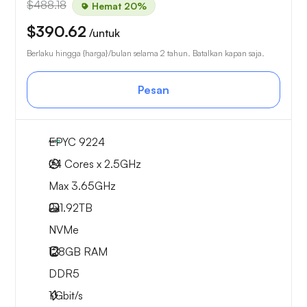
$488.18
Hemat 20%
$390.62
/untuk
Berlaku hingga {harga}/bulan selama 2 tahun. Batalkan kapan saja.
Pesan
EPYC 9224
24 Cores x 2.5GHz
Max 3.65GHz
2x
1.92TB
NVMe
128GB
RAM
DDR5
1
Gbit/s