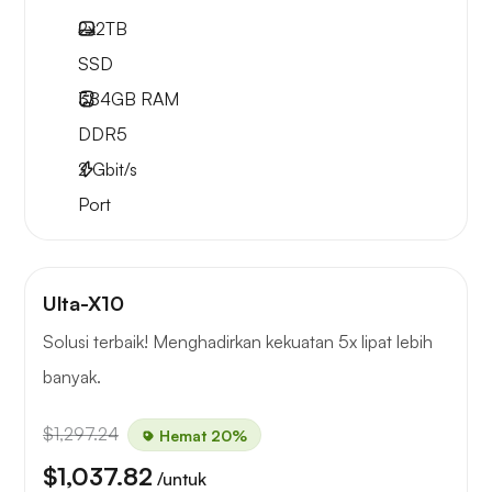
2x
2TB
SSD
384GB
RAM
DDR5
2
Gbit/s
Port
Ulta-X10
Solusi terbaik! Menghadirkan kekuatan 5x lipat lebih
banyak.
$1,297.24
Hemat 20%
$1,037.82
/untuk