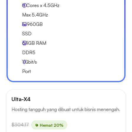
8 Cores x 4.5GHz
Max 5.4GHz
1x
960GB
SSD
64GB
RAM
DDR5
1
Gbit/s
Port
Ulta-X4
Hosting tangguh yang dibuat untuk bisnis menengah.
$304.17
Hemat 20%