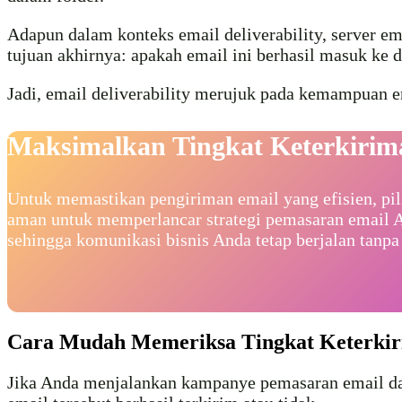
Adapun dalam konteks email deliverability, server e
tujuan akhirnya: apakah email ini berhasil masuk ke 
Jadi, email deliverability merujuk pada kemampuan 
Maksimalkan Tingkat Keterkirima
Untuk memastikan pengiriman email yang efisien, pil
aman untuk memperlancar strategi pemasaran email 
sehingga komunikasi bisnis Anda tetap berjalan tanp
Cara Mudah Memeriksa Tingkat Keterki
Jika Anda menjalankan kampanye pemasaran email dan