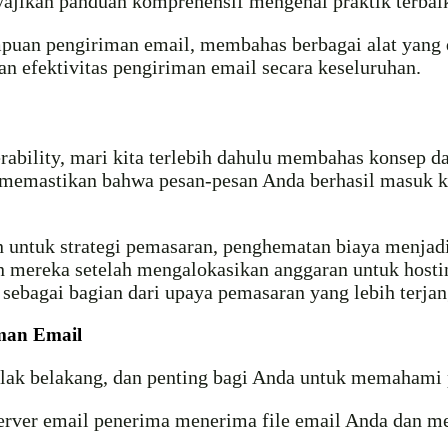
nyajikan panduan komprehensif mengenai praktik terb
mpuan pengiriman email, membahas berbagai alat yan
efektivitas pengiriman email secara keseluruhan.
rability, mari kita terlebih dahulu membahas konsep da
 memastikan bahwa pesan-pesan Anda berhasil masuk ke
 untuk strategi pemasaran, penghematan biaya menjadi p
an mereka setelah mengalokasikan anggaran untuk hos
ebagai bagian dari upaya pemasaran yang lebih terjan
man Email
olak belakang, dan penting bagi Anda untuk memahami
server email penerima menerima file email Anda dan me