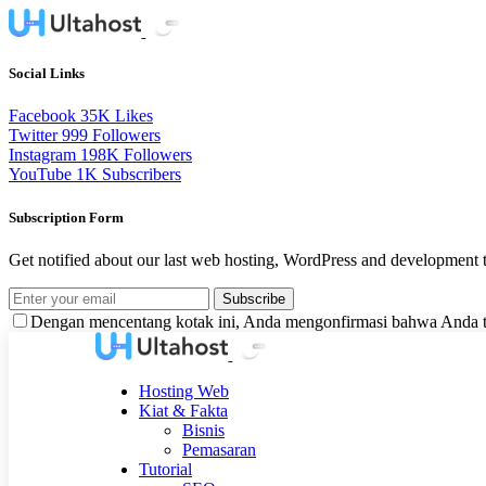
Social Links
Facebook
35K
Likes
Twitter
999
Followers
Instagram
198K
Followers
YouTube
1K
Subscribers
Subscription Form
Get notified about our last web hosting, WordPress and development t
Subscribe
Dengan mencentang kotak ini, Anda mengonfirmasi bahwa Anda te
Hosting Web
Kiat & Fakta
Bisnis
Pemasaran
Tutorial