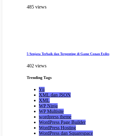
485 views
5 Senjata Terbaik dan Terpenting di Game Conan Exiles
402 views
Trending
Tags
Yii
XML dan JSON
XML
WP Ninja
WP Multisite
wordpress theme
WordPress Page Builder
WordPress Hosting
WordPress dan Squarespace