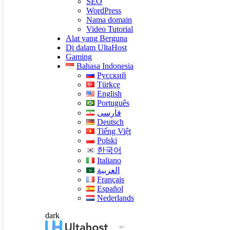
SEO
WordPress
Nama domain
Video Tutorial
Alat yang Berguna
Di dalam UltaHost
Gaming
Bahasa Indonesia
Русский
Türkçe
English
Português
فارسی
Deutsch
Tiếng Việt
Polski
한국어
Italiano
العربية
Français
Español
Nederlands
dark