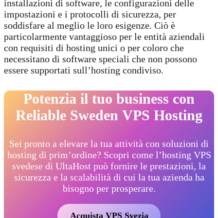
installazioni di software, le configurazioni delle
impostazioni e i protocolli di sicurezza, per
soddisfare al meglio le loro esigenze. Ciò è
particolarmente vantaggioso per le entità aziendali
con requisiti di hosting unici o per coloro che
necessitano di software speciali che non possono
essere supportati sull’hosting condiviso.
Potenzia il tuo business con
Reliable Sweden
VPS Hosting
Sei pronto a elevare la tua attività con soluzioni di
hosting di prim’ordine? Scopri come l’hosting VPS
svedese di UltaHost può fornire le prestazioni, la
sicurezza e la scalabilità di cui la tua azienda ha
bisogno per prosperare.
Acquista VPS Svezia