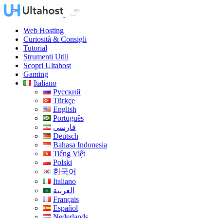
Web Hosting
Curiosità & Consigli
Tutorial
Strumenti Utili
Scopri Ultahost
Gaming
Italiano
Русский
Türkçe
English
Português
فارسی
Deutsch
Bahasa Indonesia
Tiếng Việt
Polski
한국어
Italiano
العربية
Français
Español
Nederlands