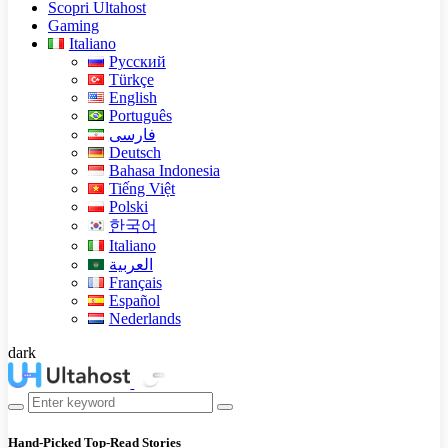
Scopri Ultahost
Gaming
Italiano
Русский
Türkçe
English
Português
فارسی
Deutsch
Bahasa Indonesia
Tiếng Việt
Polski
한국어
Italiano
العربية
Français
Español
Nederlands
dark
Hand-Picked
Top-Read Stories