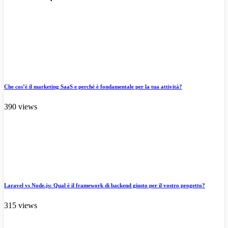
Che cos’è il marketing SaaS e perché è fondamentale per la tua attività?
390 views
Laravel vs Node.js: Qual è il framework di backend giusto per il vostro progetto?
315 views