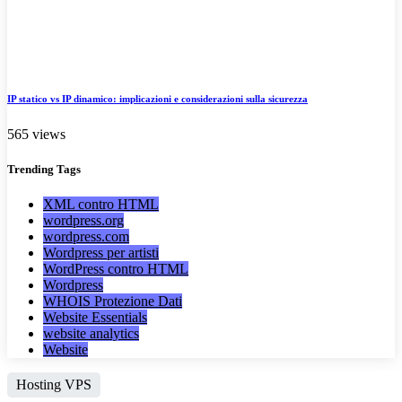
IP statico vs IP dinamico: implicazioni e considerazioni sulla sicurezza
565 views
Trending
Tags
XML contro HTML
wordpress.org
wordpress.com
Wordpress per artisti
WordPress contro HTML
Wordpress
WHOIS Protezione Dati
Website Essentials
website analytics
Website
Hosting VPS