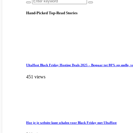
Hand-Picked
Top-Read Stories
UltaHost Black Friday Hosting Deals 2025 – Bespaar tot 80% op snelle, ve
451 views
Hoe je je website kunt schalen voor Black Friday met UltaHost