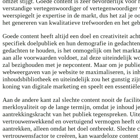
omzet stijgt. Goede content is zeer bevorderlijk voor
verstandige vertegenwoordiger of vertegenwoordiger v
weerspiegelt je expertise in de markt, dus het zal je 
het genereren van kwalitatieve trefwoorden en het gebru
Goede content heeft altijd een doel en creativiteit ac
specifiek doelpubliek en hun demografie in gedachten. H
gedachten te houden, is het onmogelijk om het marktaa
aan alle voorwaarden voldoet, zal deze uiteindelijk wo
zal bezighouden met je nepcontent. Maar om je publie
webweergaven van je website te maximaliseren, is inh
inhoudsbibliotheek en uiteindelijk zou het gunstig zij
koning van digitale marketing en speelt een essentiële
Aan de andere kant zal slechte content nooit de facilit
merkloyaliteit op de lange termijn, omdat je inhoud je 
aantrekkingskracht van het publiek tegenspreken. Uite
vertrouwenwekkend en overtuigend vermogen heeft of het
aantrekken, alleen omdat het doel ontbreekt. Slechte c
vertrouwensfactor te creëren, kan waardeloze content 