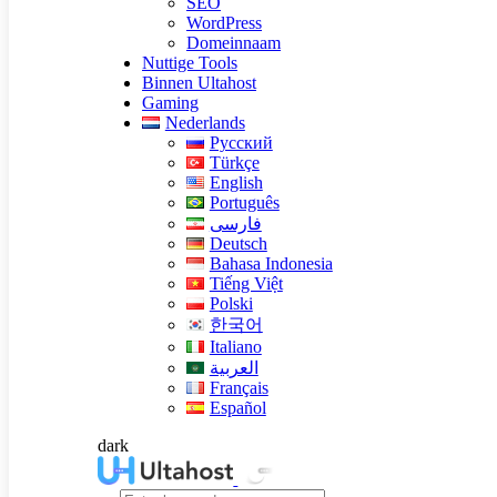
SEO
WordPress
Domeinnaam
Nuttige Tools
Binnen Ultahost
Gaming
Nederlands
Русский
Türkçe
English
Português
فارسی
Deutsch
Bahasa Indonesia
Tiếng Việt
Polski
한국어
Italiano
العربية
Français
Español
dark