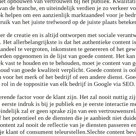
 het opbouwen van vertrouwen bij het publiek. Kwalitati
an de branche, en uiteindelijk verdien je zo verkeer v
ook helpen om een aanzienlijk marktaandeel voor je bedr
ik van het juiste trefwoord op de juiste plaats betekent
hter de creatie en is altijd ontworpen met sociale vera
et allerbelangrijkste is dat het authentieke content is 
ndeel te vergroten, inkomsten te genereren of het gewe
rden opgenomen in de lijst van goede content. Het kan z
k vast te houden en te behouden, moet je content van g
oud van goede kwaliteit verplicht. Goede content is o
n voor het merk of het bedrijf of een andere dienst. Go
 rol in de toppositie van elk bedrijf in Google via SEO.
erende factor voor de klant zijn. Het zal nooit nuttig z
eerste indruk is bij je publiek en je eerste interactie m
indelijk zal er geen sprake zijn van een vertrouwensrel
 potentieel en de diensten die je aanbiedt niet duideli
ontent zal nooit de reflectie van je diensten passeren 
je klant of consument teleurstellen.Slechte content be