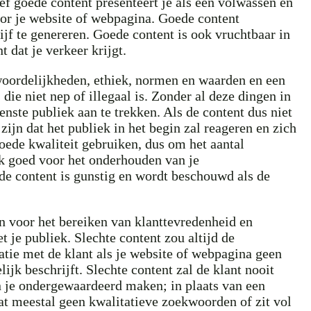
ef goede content presenteert je als een volwassen en
oor je website of webpagina. Goede content
ijf te genereren. Goede content is ook vruchtbaar in
 dat je verkeer krijgt.
ntwoordelijkheden, ethiek, normen en waarden en een
die niet nep of illegaal is. Zonder al deze dingen in
nste publiek aan te trekken. Als de content dus niet
ijn dat het publiek in het begin zal reageren en zich
oede kwaliteit gebruiken, dus om het aantal
ok goed voor het onderhouden van je
ede content is gunstig en wordt beschouwd als de
ijn voor het bereiken van klanttevredenheid en
et je publiek. Slechte content zou altijd de
atie met de klant als je website of webpagina geen
jk beschrijft. Slechte content zal de klant nooit
en je ondergewaardeerd maken; in plaats van een
vat meestal geen kwalitatieve zoekwoorden of zit vol