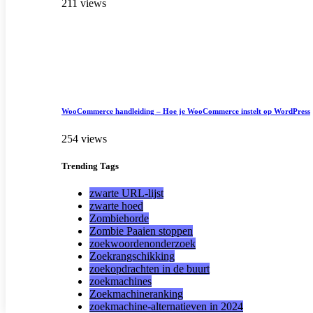
211 views
WooCommerce handleiding – Hoe je WooCommerce instelt op WordPress
254 views
Trending
Tags
zwarte URL-lijst
zwarte hoed
Zombiehorde
Zombie Paaien stoppen
zoekwoordenonderzoek
Zoekrangschikking
zoekopdrachten in de buurt
zoekmachines
Zoekmachineranking
zoekmachine-alternatieven in 2024