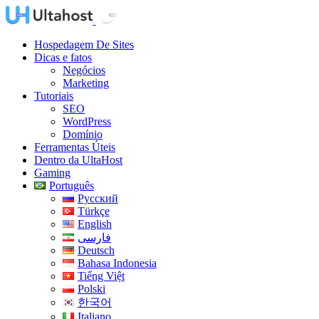
Hospedagem De Sites
Dicas e fatos
Negócios
Marketing
Tutoriais
SEO
WordPress
Domínio
Ferramentas Úteis
Dentro da UltaHost
Gaming
Português
Русский
Türkçe
English
فارسی
Deutsch
Bahasa Indonesia
Tiếng Việt
Polski
한국어
Italiano