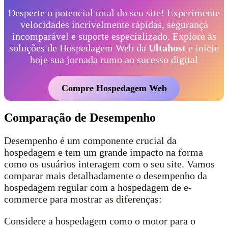
Desperte o potencial total do seu site! Experimente
velocidades incrivelmente rápidas, segurança
incomparável e suporte especializado. Explore as
soluções de Hospedagem Web da
Ultahost
e inicie
hoje sua jornada rumo ao sucesso digital
Compre Hospedagem Web
Comparação de Desempenho
Desempenho é um componente crucial da
hospedagem e tem um grande impacto na forma
como os usuários interagem com o seu site. Vamos
comparar mais detalhadamente o desempenho da
hospedagem regular com a hospedagem de e-
commerce para mostrar as diferenças:
Considere a hospedagem como o motor para o