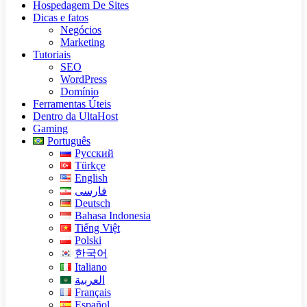
Hospedagem De Sites
Dicas e fatos
Negócios
Marketing
Tutoriais
SEO
WordPress
Domínio
Ferramentas Úteis
Dentro da UltaHost
Gaming
Português
Русский
Türkçe
English
فارسی
Deutsch
Bahasa Indonesia
Tiếng Việt
Polski
한국어
Italiano
العربية
Français
Español