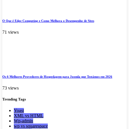
O Que é Edge Computing e Como Melhora o Desempenho de Sites
71 views
Os 6 Melhores Provedores de Hospedagem para Joomla que Testámos em 2026
73 views
Trending
Tags
Yoast
XML vs HTML
Wp-admin
wp vs squarespace