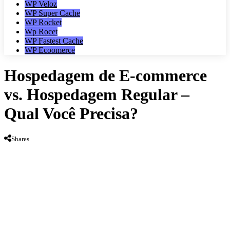
WP Veloz
WP Super Cache
WP Rocket
Wp Rocet
WP Fastest Cache
WP Ecoomerce
Hospedagem de E-commerce
vs. Hospedagem Regular –
Qual Você Precisa?
Shares