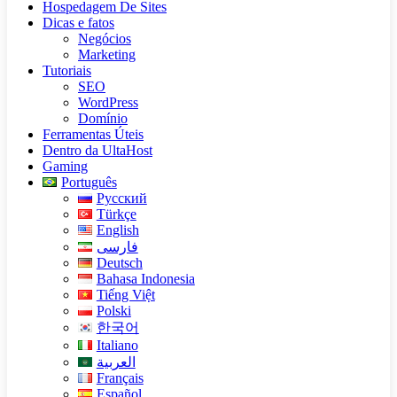
Hospedagem De Sites
Dicas e fatos
Negócios
Marketing
Tutoriais
SEO
WordPress
Domínio
Ferramentas Úteis
Dentro da UltaHost
Gaming
Português
Русский
Türkçe
English
فارسی
Deutsch
Bahasa Indonesia
Tiếng Việt
Polski
한국어
Italiano
العربية
Français
Español