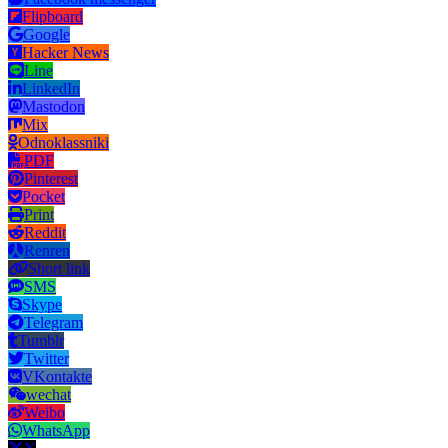
Flipboard
Google
Hacker News
Line
LinkedIn
Mastodon
Mix
Odnoklassniki
PDF
Pinterest
Pocket
Print
Reddit
Renren
Short link
SMS
Skype
Telegram
Tumblr
Twitter
VKontakte
wechat
Weibo
WhatsApp