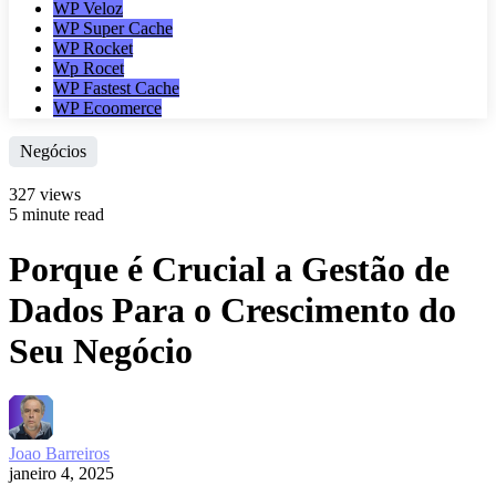
WP Veloz
WP Super Cache
WP Rocket
Wp Rocet
WP Fastest Cache
WP Ecoomerce
Negócios
327 views
5 minute read
Porque é Crucial a Gestão de
Dados Para o Crescimento do
Seu Negócio
Joao Barreiros
janeiro 4, 2025