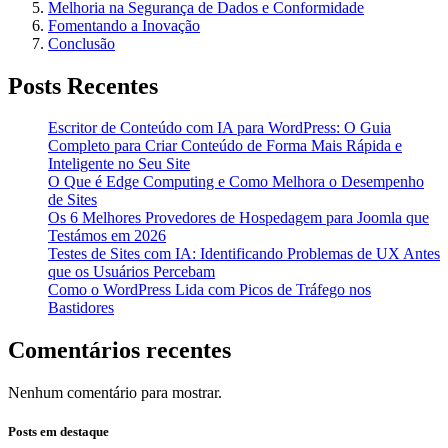
Melhoria na Segurança de Dados e Conformidade
Fomentando a Inovação
Conclusão
Posts Recentes
Escritor de Conteúdo com IA para WordPress: O Guia
Completo para Criar Conteúdo de Forma Mais Rápida e
Inteligente no Seu Site
O Que é Edge Computing e Como Melhora o Desempenho
de Sites
Os 6 Melhores Provedores de Hospedagem para Joomla que
Testámos em 2026
Testes de Sites com IA: Identificando Problemas de UX Antes
que os Usuários Percebam
Como o WordPress Lida com Picos de Tráfego nos
Bastidores
Comentários recentes
Nenhum comentário para mostrar.
Posts em destaque