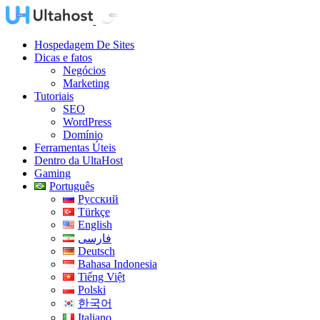
Hospedagem De Sites
Dicas e fatos
Negócios
Marketing
Tutoriais
SEO
WordPress
Domínio
Ferramentas Úteis
Dentro da UltaHost
Gaming
Português
Русский
Türkçe
English
فارسی
Deutsch
Bahasa Indonesia
Tiếng Việt
Polski
한국어
Italiano