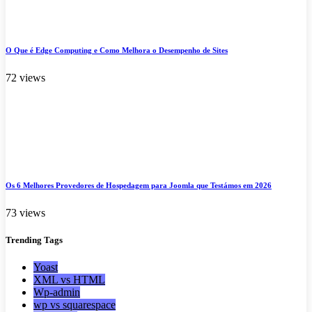
O Que é Edge Computing e Como Melhora o Desempenho de Sites
72 views
Os 6 Melhores Provedores de Hospedagem para Joomla que Testámos em 2026
73 views
Trending
Tags
Yoast
XML vs HTML
Wp-admin
wp vs squarespace