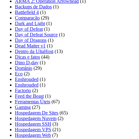
ARMA 2: Operation Arrowhead
(1)
Backups de Dados
(1)
Battlefield 4
(1)
Comparação
(29)
Dark and Light
(1)
Day of Defeat
(1)
Day of Defeat Source
(1)
Day of Dragons
(1)
Dead Matter v1
(1)
Dentro da UltaHost
(13)
Dicas e fatos
(44)
Dino D-day
(1)
Domínio
(29)
Eco
(2)
Enshrouded
(1)
Enshrouded
(1)
Factorio
(2)
Feed the Beast
(1)
Ferramentas Úteis
(67)
Gaming
(27)
Hospedagem De Sites
(65)
Hospedagem Nuvem
(2)
Hospedagem SSH
(3)
Hospedagem VPS
(21)
Hospedagem Web
(7)