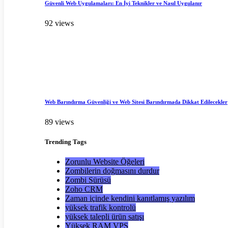
Güvenli Web Uygulamaları: En İyi Teknikler ve Nasıl Uygulanır
92 views
Web Barındırma Güvenliği ve Web Sitesi Barındırmada Dikkat Edilecekler
89 views
Trending
Tags
Zorunlu Website Öğeleri
Zombilerin doğmasını durdur
Zombi Sürüsü
Zoho CRM
Zaman içinde kendini kanıtlamış yazılım
yüksek trafik kontrolü
yüksek talepli ürün satışı
Yüksek RAM VPS