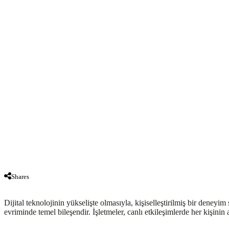
Shares
Dijital teknolojinin yükselişte olmasıyla, kişiselleştirilmiş bir dene
evriminde temel bileşendir. İşletmeler, canlı etkileşimlerde her kişinin a