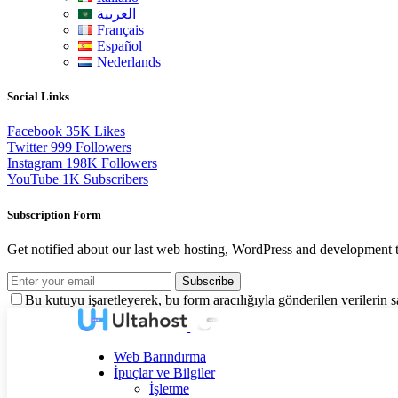
العربية
Français
Español
Nederlands
Social Links
Facebook
35K
Likes
Twitter
999
Followers
Instagram
198K
Followers
YouTube
1K
Subscribers
Subscription Form
Get notified about our last web hosting, WordPress and development t
Subscribe
Bu kutuyu işaretleyerek, bu form aracılığıyla gönderilen verilerin
Web Barındırma
İpuçlar ve Bilgiler
İşletme