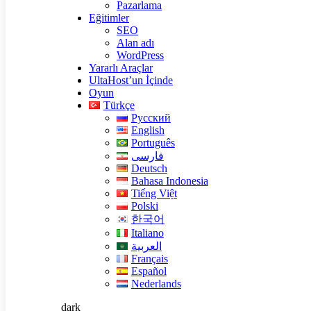
Pazarlama
Eğitimler
SEO
Alan adı
WordPress
Yararlı Araçlar
UltaHost’un İçinde
Oyun
Türkçe
Русский
English
Português
فارسی
Deutsch
Bahasa Indonesia
Tiếng Việt
Polski
한국어
Italiano
العربية
Français
Español
Nederlands
dark