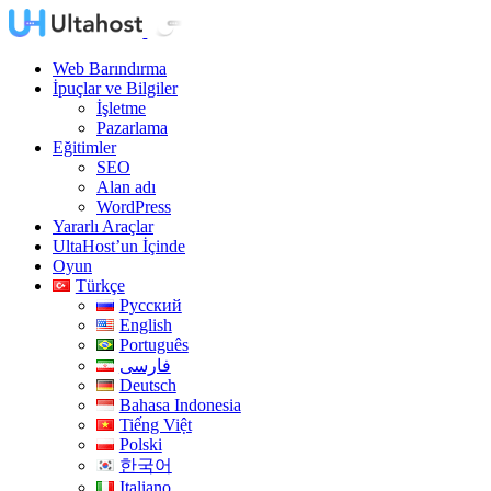
Web Barındırma
İpuçlar ve Bilgiler
İşletme
Pazarlama
Eğitimler
SEO
Alan adı
WordPress
Yararlı Araçlar
UltaHost’un İçinde
Oyun
Türkçe
Русский
English
Português
فارسی
Deutsch
Bahasa Indonesia
Tiếng Việt
Polski
한국어
Italiano