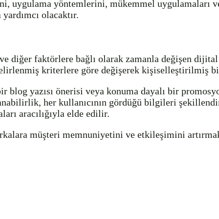
rini, uygulama yöntemlerini, mükemmel uygulamaları ve 
a yardımcı olacaktır.
e diğer faktörlere bağlı olarak zamanla değişen dijital i
elirlenmiş kriterlere göre değişerek kişiselleştirilmiş b
zel bir blog yazısı önerisi veya konuma dayalı bir promos
nabilirlik, her kullanıcının gördüğü bilgileri şekillend
rı aracılığıyla elde edilir.
arkalara müşteri memnuniyetini ve etkileşimini artırma