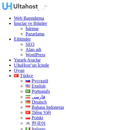
Web Barındırma
İpuçlar ve Bilgiler
İşletme
Pazarlama
Eğitimler
SEO
Alan adı
WordPress
Yararlı Araçlar
UltaHost’un İçinde
Oyun
Türkçe
Русский
English
Português
فارسی
Deutsch
Bahasa Indonesia
Tiếng Việt
Polski
한국어
Italiano