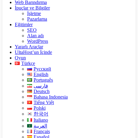
Web Barındırma
İpuçlar ve Bilgiler
İşletme
Pazarlama
Eğitimler
SEO
Alan adı
WordPress
Yararlı Araçlar
UltaHost’un İçinde
Oyun
Türkçe
Русский
English
Português
فارسی
Deutsch
Bahasa Indonesia
Tiếng Việt
Polski
한국어
Italiano
العربية
Français
Español