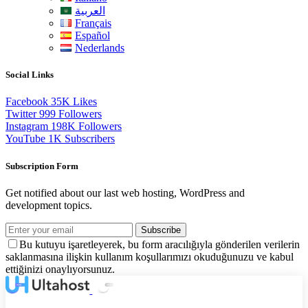
العربية
Français
Español
Nederlands
Social Links
Facebook
35K
Likes
Twitter
999
Followers
Instagram
198K
Followers
YouTube
1K
Subscribers
Subscription Form
Get notified about our last web hosting, WordPress and
development topics.
Subscribe
Bu kutuyu işaretleyerek, bu form aracılığıyla gönderilen verilerin
saklanmasına ilişkin kullanım koşullarımızı okuduğunuzu ve kabul
ettiğinizi onaylıyorsunuz.