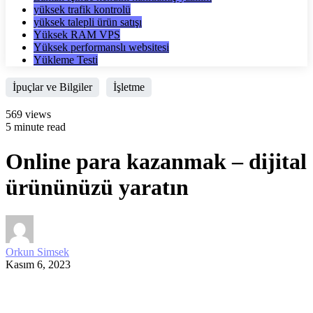
yüksek trafik kontrolü
yüksek talepli ürün satışı
Yüksek RAM VPS
Yüksek performanslı websitesi
Yükleme Testi
İpuçlar ve Bilgiler
İşletme
569 views
5 minute read
Online para kazanmak – dijital
ürününüzü yaratın
Orkun Simsek
Kasım 6, 2023