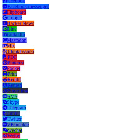
Facebook
Facebook messenger
Flipboard
Google
Hacker News
Line
LinkedIn
Mastodon
Mix
Odnoklassniki
PDF
Pinterest
Pocket
Print
Reddit
Renren
Short link
SMS
Skype
Telegram
Tumblr
Twitter
VKontakte
wechat
Weibo