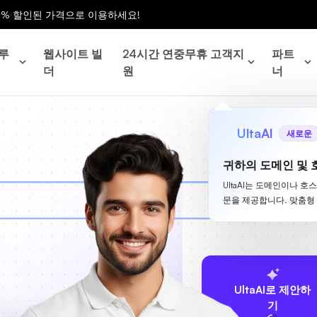
0% 할인된 가격으로 이용하세요!
루
웹사이트 빌
24시간 연중무휴 고객지
파트
더
원
너
UltaAI
새로운
귀하의 도메인 및 
UltaAI는 도메인이나 호
문을 제공합니다. 맞춤형
UltaAI로 제안하
기