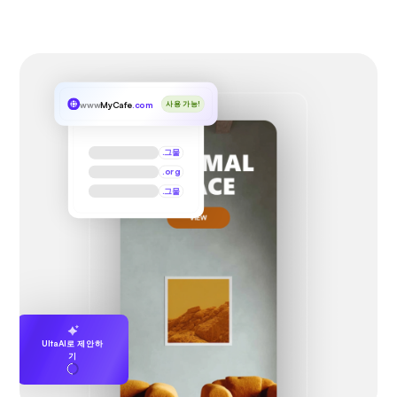
www
MyCafe
.com
사용 가능!
.그물
.org
.그물
UltaAI로 제안하
기