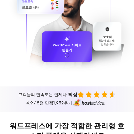
초고속
글로벌 서버
보호됨
위협이 발견되지
않았습니다
WordPress 사이트
만들기
최상
고객들의 만족도는 언제나
4.9 / 5점 만점
1,932
후기
워드프레스에 가장 적합한 관리형 호