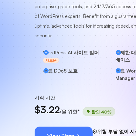
enterprise-grade tools, and 24/7/365 access to
of WordPress experts. Benefit from a guarante
uptime, advanced tools for increasing speed, a
security.
WordPress
AI 사이트 빌더
무제한 대
베이스
새로운
무료
DDoS 보호
무료
Wor
Manager
시작 시간
$3.22
/을 위한*
할인 40%
위험 부담 없이 
View Plans