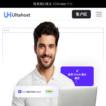
联系我们
美元
$
Chinese
中文
客户区
使用 UltaAI 提出
建议
www
MyCafe
.care
可用的！