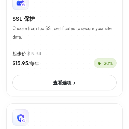
SSL 保护
Choose from top SSL certificates to secure your site
data.
起步价
$19.94
$15.95
/每年
-20%
查看选项