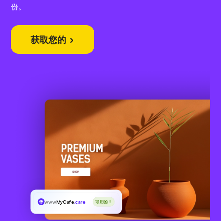
份。
获取您的
www
MyCafe
.care
可用的！