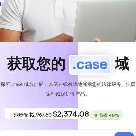
www
MyCafe
.case
可用的！
获取您的
.case
域
探索 .case 域名扩展，以便在线有效地展示您的法律服务、法庭
案件或保护性产品。
$2,374.08
起步价
$2,967.60
节省 40%