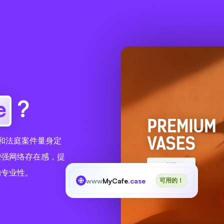
e
?
所和法庭案件量身定
增强网络存在感，提
的专业性。
www
MyCafe
.case
可用的！