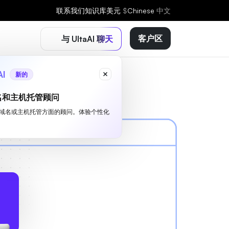
联系我们
知识库
美元
$
Chinese
中文
客户区
与 UltaAI 聊天
AI
新的
名和主机托管顾问
I 是您域名或主机托管方面的顾问。体验个性化