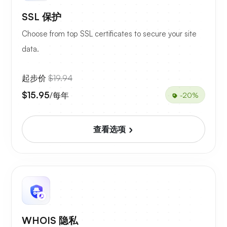
SSL 保护
Choose from top SSL certificates to secure your site
data.
起步价
$19.94
$15.95
/每年
-20%
查看选项
WHOIS 隐私