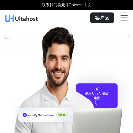
联系我们
美元
$
Chinese
中文
客户区
使用 UltaAI 提出
建议
www
MyCafe
.claims
可用的！