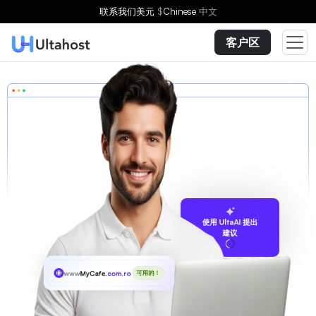
联系我们
美元
$
Chinese
中文
客户区
使用 UltaAI 提出
建议
www
MyCafe
.com.ro
可用的！