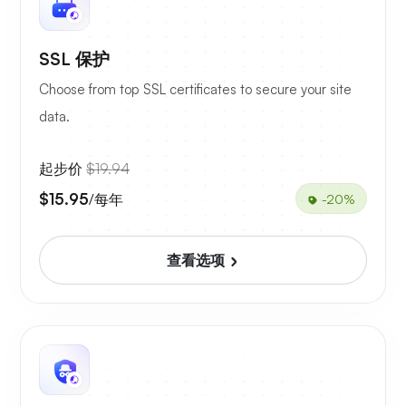
SSL 保护
Choose from top SSL certificates to secure your site
data.
起步价
$19.94
$15.95
/每年
-20%
查看选项