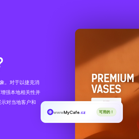
?
形象。对于以捷克消
可增强本地相关性并
可展示对当地客户和
www
MyCafe
.cz
可用的！