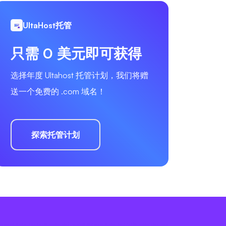
UltaHost托管
只需 0 美元即可获得
选择年度 Ultahost 托管计划，我们将赠
送一个免费的 .com 域名！
探索托管计划