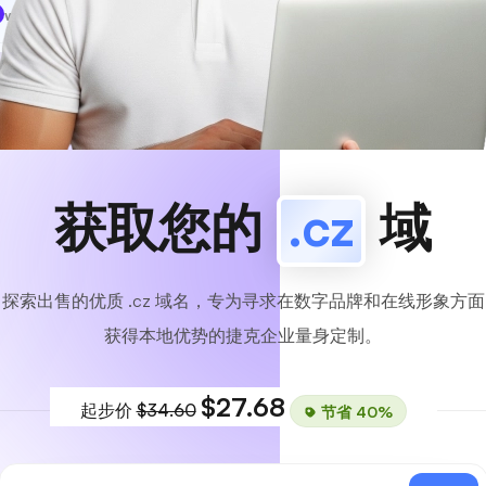
www
MyCafe
.cz
可用的！
获取您的
.cz
域
探索出售的优质 .cz 域名，专为寻求在数字品牌和在线形象方面
获得本地优势的捷克企业量身定制。
$27.68
起步价
$34.60
节省 40%