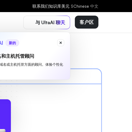
联系我们
知识库
美元
$
Chinese
中文
客户区
与 UltaAI 聊天
AI
新的
名和主机托管顾问
I 是您域名或主机托管方面的顾问。体验个性化