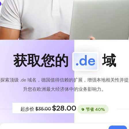
www
MyCafe
.de
可用的！
获取您的
.de
域
探索顶级 .de 域名，德国值得信赖的扩展，增强本地相关性并提
升您在欧洲最大经济体中的业务影响力。
$28.00
起步价
$35.00
节省 40%