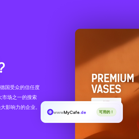
?
了德国受众的信任度
大市场之一的搜索
强大影响力的企业。
www
MyCafe
.de
可用的！